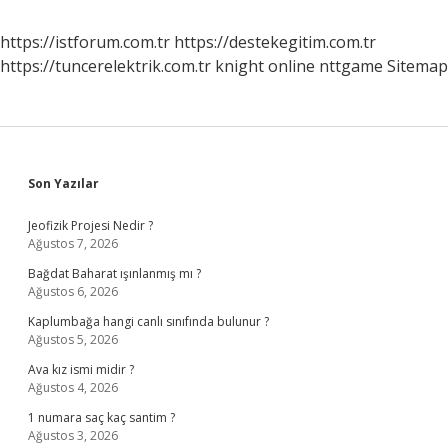
https://istforum.com.tr
https://destekegitim.com.tr
https://tuncerelektrik.com.tr
knight online
nttgame
Sitemap
Sidebar
Son Yazılar
Jeofizik Projesi Nedir ?
Ağustos 7, 2026
Bağdat Baharat ışınlanmış mı ?
Ağustos 6, 2026
Kaplumbağa hangi canlı sınıfında bulunur ?
Ağustos 5, 2026
Ava kız ismi midir ?
Ağustos 4, 2026
1 numara saç kaç santim ?
Ağustos 3, 2026