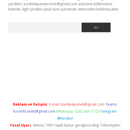
içerikleri,
backlinkpanelicomtr@gmail.com
adresine bildirmeniz
halinde, ilgili içerikler yasal süre içerisinde sitemizden kaldırılacaktır.
Arama
riş
betci
tülipbet
Reklam ve İletişim:
E-mail:
backlinkpaneli@gmail.com
Teams:
forumhizmeti@gmail.com
Whatsapp: 0262 606 0 726
Telegram:
@karabul
Yasal Uyarı:
Sitemiz, 5651 Sayılı Kanun gereğince Bilgi Teknolojileri