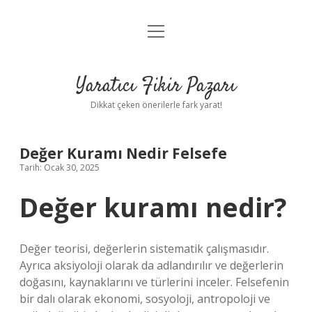
menüyü
Anasayfa
aç
Gizlilik Politikası
Yaratıcı Fikir Pazarı
Yasal Uyarı
Dikkat çeken önerilerle fark yarat!
Hakkımızda
Değer Kuramı Nedir Felsefe
Tarih: Ocak 30, 2025
Değer kuramı nedir?
Değer teorisi, değerlerin sistematik çalışmasıdır.
Ayrıca aksiyoloji olarak da adlandırılır ve değerlerin
doğasını, kaynaklarını ve türlerini inceler. Felsefenin
bir dalı olarak ekonomi, sosyoloji, antropoloji ve