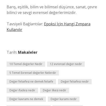
Barış, eşitlik, bilim ve bilimsel düşünce, sanat, çevre
bilinci ve sevgi evrensel değerlerimizdir.
Tavsiyeli Bağlantılar:
Epoksi Için Hangi Zımpara
Kullanılır
Tarih:
Makaleler
10 Temel değerler Nedir
12 evrensel değer nedir
5 Temel Evrensel değerler Nelerdir
Değer felsefesi ne demek felsefe
Değer felsefesi nedir
Değer ifadesi nedir
Değer ilkesi nedir
Değer kavramı ne demek
Değer kuramı nedir