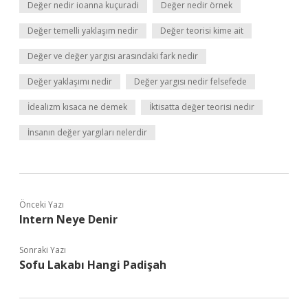
Değer nedir ioanna kuçuradi
Değer nedir örnek
Değer temelli yaklaşım nedir
Değer teorisi kime ait
Değer ve değer yargısı arasındaki fark nedir
Değer yaklaşımı nedir
Değer yargısı nedir felsefede
İdealizm kısaca ne demek
İktisatta değer teorisi nedir
İnsanın değer yargıları nelerdir
Önceki Yazı
Intern Neye Denir
Sonraki Yazı
Sofu Lakabı Hangi Padişah