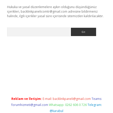
Hukuka ve yasal düzenlemelere aykırı olduğunu düşündüğünüz
içerikleri,
backlinkpanelicomtr@gmail.com
adresine bildirmeniz
halinde, ilgili içerikler yasal süre içerisinde sitemizden kaldırılacaktır.
Arama
et mobil giriş
ilbet
grandoperabet giriş
betexper.xyz
betci giriş
Reklam ve İletişim:
E-mail:
backlinkpaneli@gmail.com
Teams:
forumhizmeti@gmail.com
Whatsapp: 0262 606 0 726
Telegram:
@karabul