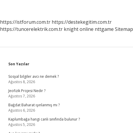
https://istforum.com.tr
https://destekegitim.com.tr
https://tuncerelektrik.com.tr
knight online
nttgame
Sitemap
Sidebar
Son Yazılar
Sosyal bilgiler avcı ne demek ?
Ağustos 8, 2026
Jeofizik Projesi Nedir ?
Ağustos 7, 2026
Bağdat Baharat ışınlanmış mı ?
Ağustos 6, 2026
Kaplumbağa hangi canlı sınıfında bulunur ?
Ağustos 5, 2026