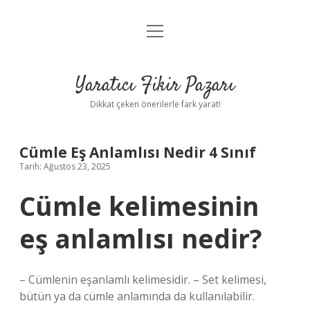
menüyü
Anasayfa
aç
Gizlilik Politikası
Yaratıcı Fikir Pazarı
Yasal Uyarı
Dikkat çeken önerilerle fark yarat!
Hakkımızda
Cümle Eş Anlamlısı Nedir 4 Sınıf
Tarih: Ağustos 23, 2025
Cümle kelimesinin
eş anlamlısı nedir?
– Cümlenin eşanlamlı kelimesidir. – Set kelimesi,
bütün ya da cümle anlamında da kullanılabilir.