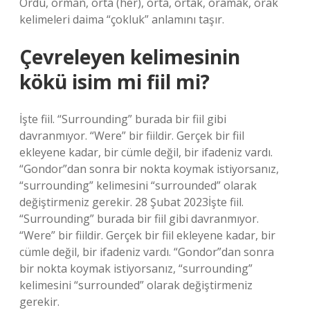
Ordu, orman, orta (her), orta, ortak, oramak, orak
kelimeleri daima “çokluk” anlamını taşır.
Çevreleyen kelimesinin
kökü isim mi fiil mi?
İşte fiil. “Surrounding” burada bir fiil gibi
davranmıyor. “Were” bir fiildir. Gerçek bir fiil
ekleyene kadar, bir cümle değil, bir ifadeniz vardı.
“Gondor”dan sonra bir nokta koymak istiyorsanız,
“surrounding” kelimesini “surrounded” olarak
değiştirmeniz gerekir. 28 Şubat 2023İşte fiil.
“Surrounding” burada bir fiil gibi davranmıyor.
“Were” bir fiildir. Gerçek bir fiil ekleyene kadar, bir
cümle değil, bir ifadeniz vardı. “Gondor”dan sonra
bir nokta koymak istiyorsanız, “surrounding”
kelimesini “surrounded” olarak değiştirmeniz
gerekir.