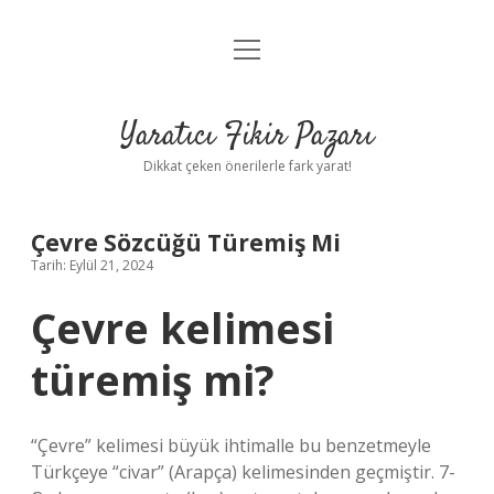
menüyü
Anasayfa
aç
Gizlilik Politikası
Yaratıcı Fikir Pazarı
Yasal Uyarı
Dikkat çeken önerilerle fark yarat!
Hakkımızda
Çevre Sözcüğü Türemiş Mi
Tarih: Eylül 21, 2024
Çevre kelimesi
türemiş mi?
“Çevre” kelimesi büyük ihtimalle bu benzetmeyle
Türkçeye “civar” (Arapça) kelimesinden geçmiştir. 7-