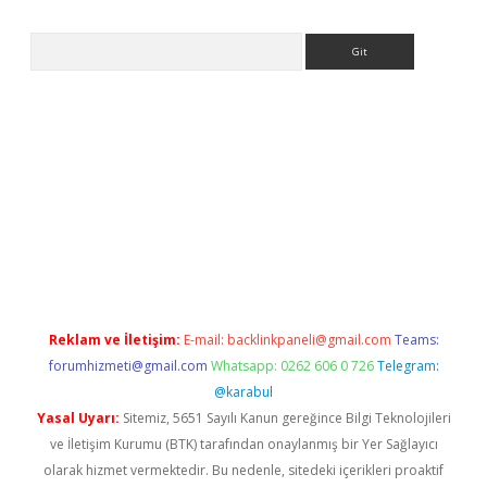
Arama
l giriş
ilbet
grandoperabet giriş
betexper.xyz
betci giriş
betci
t
Reklam ve İletişim:
E-mail:
backlinkpaneli@gmail.com
Teams:
forumhizmeti@gmail.com
Whatsapp: 0262 606 0 726
Telegram:
@karabul
Yasal Uyarı:
Sitemiz, 5651 Sayılı Kanun gereğince Bilgi Teknolojileri
ve İletişim Kurumu (BTK) tarafından onaylanmış bir Yer Sağlayıcı
olarak hizmet vermektedir. Bu nedenle, sitedeki içerikleri proaktif