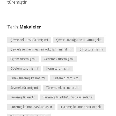
türemiştir.
Tarih:
Makaleler
Çevre kelimesi türemiş mi
Çevre sözcüğü ne anlama gelir
Çevreleyen kelimesinin kökü isim mi fiil mi
Çiftçi türemiş mi
Eğitim türemiş mi
Getirmek türemiş mi
Gözlem türemiş mi
Konu türemiş mi
Ödev türemiş kelime mi
Ortam türemiş mi
Sevmek türemiş mi
Türeme ekleri nelerdir
Türemiş fiil nedir
Türemiş fiil olduğunu nasıl anlarız
Türemiş kelime nasıl anlaşılır
Türemiş kelime nedir örnek