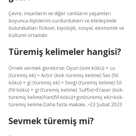
Çevre, insanların ve diğer canlıların yaşamları
boyunca ilişkilerini sürdürdükleri ve etkileşimde
bulundukları fiziksel, biyolojik, sosyal, ekonomik ve
kültürel ortamdır.
Türemiş kelimeler hangisi?
Örnek vermek gerekirse: Oyun (isim kökü) + cu
(türemiş ek) = Actor (kök-türemiş kelime) Sev (fiil
kökü) + gi (türemiş ek) = Sevgi (türemiş kelime) Sil
(fiil kökü) + gi (türemiş kelime). Suffix)=Eraser (kök-
türemiş kelime)Yan(fiil kökü)+gın(türemiş ek)=kök-
türemiş kelime.Daha fazla makale…•23 Şubat 2023
Sevmek türemiş mi?