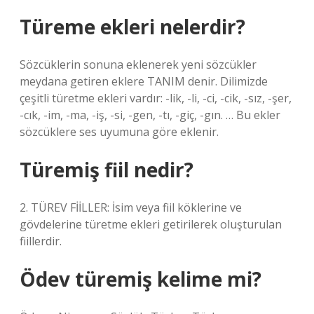
Türeme ekleri nelerdir?
Sözcüklerin sonuna eklenerek yeni sözcükler
meydana getiren eklere TANIM denir. Dilimizde
çeşitli türetme ekleri vardır: -lik, -li, -ci, -cik, -sız, -şer,
-cık, -im, -ma, -iş, -si, -gen, -tı, -giç, -gın. … Bu ekler
sözcüklere ses uyumuna göre eklenir.
Türemiş fiil nedir?
2. TÜREV FİİLLER: İsim veya fiil köklerine ve
gövdelerine türetme ekleri getirilerek oluşturulan
fiillerdir.
Ödev türemiş kelime mi?