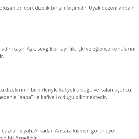
 oluşan on dört dizelik bir şiir biçimidir. Uyak düzeni abba /
nı taşır. Aşk, sevgililer, ayrılık, içki ve eğlence konularını
r.
ü dizelerinin birbirleriyle kafiyeli olduğu ve kalan üçüncü
edenle “aaba” ile kafiyeli olduğu bilinmektedir.
yaz, bazıları siyah; Arkadan Ankara kısmen görünüyor.
in bir örneğidir.