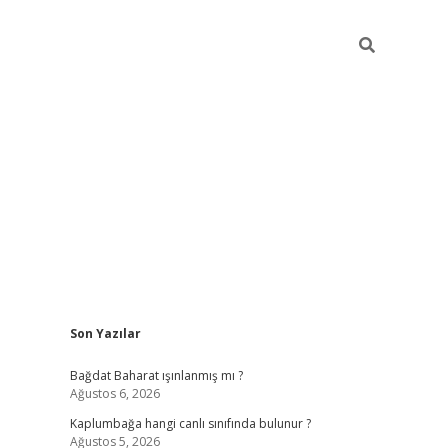
Sidebar
Son Yazılar
ilbet mob
Bağdat Baharat ışınlanmış mı ?
Ağustos 6, 2026
Kaplumbağa hangi canlı sınıfında bulunur ?
Ağustos 5, 2026