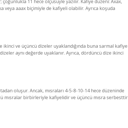
 çoğunlukla 11 hece ölçüsüyle yazılır. Kafiye düzeni: Axax,
xa veya aaax biçimiyle de kafiyeli olabilir. Ayrıca koşuda
e ikinci ve üçüncü dizeler uyaklandığında buna sarmal kafiye
dizeler aynı değerde uyaklanır. Ayrıca, dördüncü dize ikinci
ıtadan oluşur. Ancak, mısraları 4-5-8-10-14 hece düzeninde
ü mısralar birbirleriyle kafiyelidir ve üçüncü mısra serbesttir