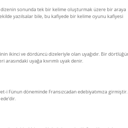
r dizenin sonunda tek bir kelime oluşturmak üzere bir araya
şekilde yazılsalar bile, bu kafiyede bir kelime oyunu kafiyesi
nin ikinci ve dördüncü dizeleriyle olan uyağıdır. Bir dörtlüğü
eri arasındaki uyağa kıvrımlı uyak denir.
rvet-i Fünun döneminde Fransızcadan edebiyatımıza girmiştir.
ede’dir.