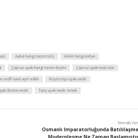
ani
Aaba hangi nazım türü
AAXA hangi kafiye
k
Çapraz uyak hangi nazım biçimi
Çapraz uyak nasıl olur
e redif nasıl ayırt edilir
Koşma tipi uyak nedir
yak düzeni nedir
Tunç uyak nedir örnek
Sonraki Yaz
Osmanlı Imparatorluğunda Batılılaşm
Modernleşme Ne Zaman Başlamıştı