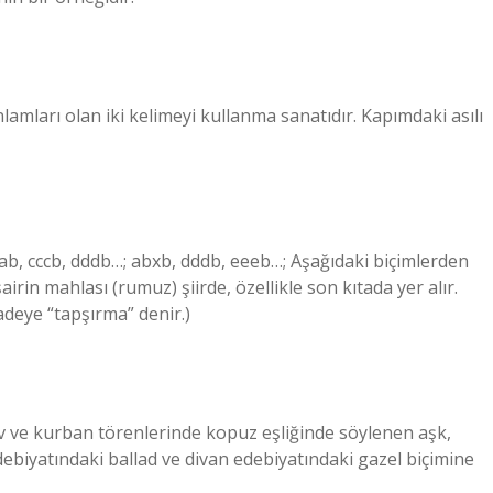
nlamları olan iki kelimeyi kullanma sanatıdır. Kapımdaki asılı
ab, cccb, dddb…; abxb, dddb, eeeb…; Aşağıdaki biçimlerden
şairin mahlası (rumuz) şiirde, özellikle son kıtada yer alır.
fadeye “tapşırma” denir.)
av ve kurban törenlerinde kopuz eşliğinde söylenen aşk,
edebiyatındaki ballad ve divan edebiyatındaki gazel biçimine