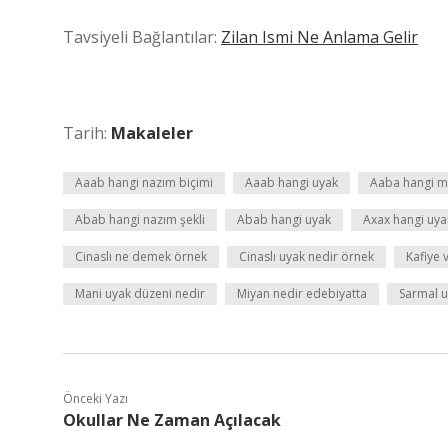
Tavsiyeli Bağlantılar:
Zilan Ismi Ne Anlama Gelir
Tarih:
Makaleler
Aaab hangi nazım biçimi
Aaab hangi uyak
Aaba hangi m
Abab hangi nazım şekli
Abab hangi uyak
Axax hangi uya
Cinaslı ne demek örnek
Cinaslı uyak nedir örnek
Kafiye v
Mani uyak düzeni nedir
Miyan nedir edebiyatta
Sarmal u
Önceki Yazı
Okullar Ne Zaman Açılacak