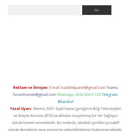
Arama
mobil giriş
ilbet
grandoperabet giriş
betexper.xyz
betci giriş
be
Reklam ve İletişim:
E-mail:
backlinkpaneli@gmail.com
Teams:
forumhizmeti@gmail.com
Whatsapp: 0262 606 0 726
Telegram:
@karabul
Yasal Uyarı:
Sitemiz, 5651 Sayılı Kanun gereğince Bilgi Teknolojileri
ve İletişim Kurumu (BTK) tarafından onaylanmış bir Yer Sağlayıcı
olarak hizmet vermektedir. Bu nedenle, sitedeki içerikleri proaktif
olarak denetleme veya araştırma yükümlülüğümüz bulunmamaktadır.