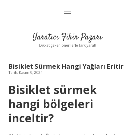
menüyü
Anasayfa
aç
Gizlilik Politikası
Yaratıcı Fikir Pazarı
Yasal Uyarı
Dikkat çeken önerilerle fark yarat!
Hakkımızda
Bisiklet Sürmek Hangi Yağları Eritir
Tarih: Kasım 9, 2024
Bisiklet sürmek
hangi bölgeleri
inceltir?