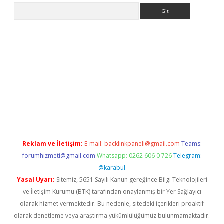
Arama
mobil giriş
ilbet
grandoperabet giriş
betexper.xyz
betci giriş
bet
Reklam ve İletişim:
E-mail:
backlinkpaneli@gmail.com
Teams:
forumhizmeti@gmail.com
Whatsapp: 0262 606 0 726
Telegram:
@karabul
Yasal Uyarı:
Sitemiz, 5651 Sayılı Kanun gereğince Bilgi Teknolojileri
ve İletişim Kurumu (BTK) tarafından onaylanmış bir Yer Sağlayıcı
olarak hizmet vermektedir. Bu nedenle, sitedeki içerikleri proaktif
olarak denetleme veya araştırma yükümlülüğümüz bulunmamaktadır.