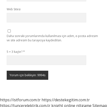
Web Sitesi
Daha sonraki yorumlarımda kullanılması için adım, e-posta adresim
ve site adresim bu tarayıcıya kaydedilsin.
5 + 3 kaçtır?
*
https://istforum.com.tr
https://destekegitim.com.tr
https://tuncerelektrik.com.tr
knight online
nttgame
Sitemap