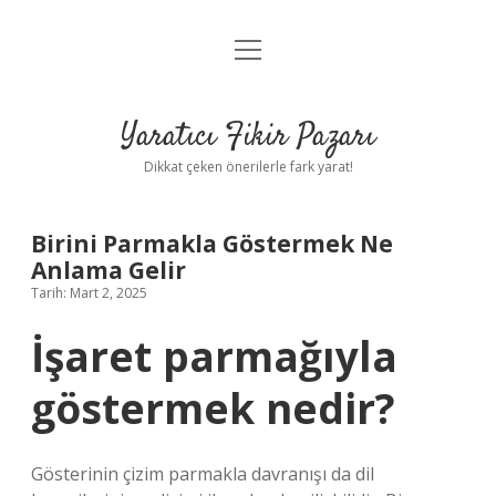
menüyü
Anasayfa
aç
Gizlilik Politikası
Yaratıcı Fikir Pazarı
Yasal Uyarı
Dikkat çeken önerilerle fark yarat!
Hakkımızda
Birini Parmakla Göstermek Ne
Anlama Gelir
Tarih: Mart 2, 2025
İşaret parmağıyla
göstermek nedir?
Gösterinin çizim parmakla davranışı da dil