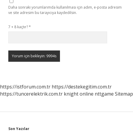
Daha sonraki yorumlarımda kullanılması için adım, e-posta adresim
ve site adresim bu tarayıcıya kaydedilsin.
7 + 8 kaçtır?
*
https://istforum.com.tr
https://destekegitim.com.tr
https://tuncerelektrik.com.tr
knight online
nttgame
Sitemap
Sidebar
Son Yazılar