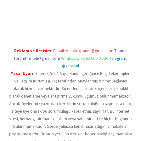
ilbet mobil giriş
ilbet
grandoperabet giriş
betexper.xyz
betci gi
Reklam ve İletişim:
E-mail:
backlinkpaneli@gmail.com
Teams:
forumhizmeti@gmail.com
Whatsapp: 0262 606 0 726
Telegram:
@karabul
Yasal Uyarı:
Sitemiz, 5651 Sayılı Kanun gereğince Bilgi Teknolojileri
ve İletişim Kurumu (BTK) tarafından onaylanmış bir Yer Sağlayıcı
olarak hizmet vermektedir. Bu nedenle, sitedeki içerikleri proaktif
olarak denetleme veya araştırma yükümlülüğümüz bulunmamaktadır.
Ancak, üyelerimiz yazdıkları içeriklerin sorumluluğunu taşımakta olup,
siteye üye olarak bu sorumluluğu kabul etmiş sayılırlar. Bu internet
sitesi, herhangi bir marka, kurum veya şahıs şirketi ile hiçbir bağlantısı
bulunmamaktadır. Sitede yalnızca kendi hazırladığımız makaleler
paylaşılmaktadır. Burada yer alan içerikler haber niteliği taşımamakta