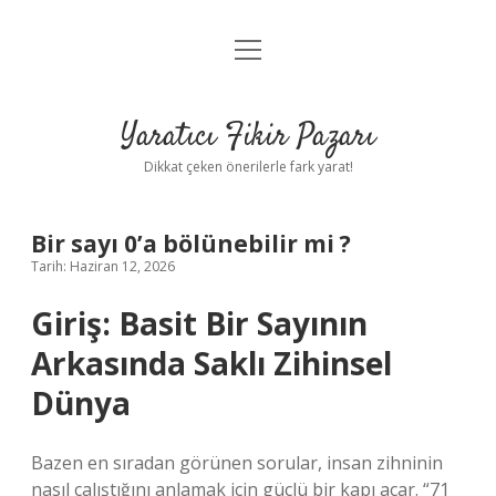
menüyü
Anasayfa
aç
Gizlilik Politikası
Yaratıcı Fikir Pazarı
Yasal Uyarı
Dikkat çeken önerilerle fark yarat!
Hakkımızda
Bir sayı 0’a bölünebilir mi ?
Tarih: Haziran 12, 2026
Giriş: Basit Bir Sayının
Arkasında Saklı Zihinsel
Dünya
Bazen en sıradan görünen sorular, insan zihninin
nasıl çalıştığını anlamak için güçlü bir kapı açar. “71