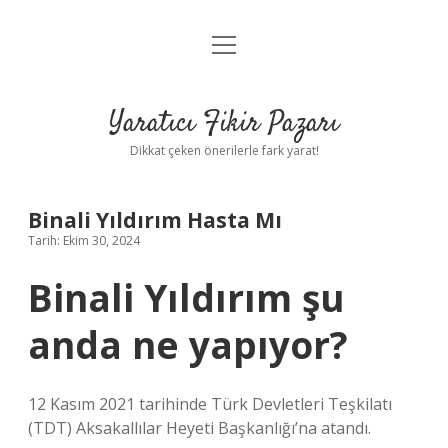
menüyü
Anasayfa
aç
Gizlilik Politikası
Yaratıcı Fikir Pazarı
Yasal Uyarı
Dikkat çeken önerilerle fark yarat!
Hakkımızda
Binali Yıldırım Hasta Mı
Tarih: Ekim 30, 2024
Binali Yıldırım şu
anda ne yapıyor?
12 Kasım 2021 tarihinde Türk Devletleri Teşkilatı
(TDT) Aksakallılar Heyeti Başkanlığı’na atandı.