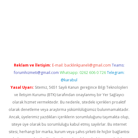
et mobil giriş
ilbet
grandoperabet giriş
betexper.xyz
betci giriş
Reklam ve İletişim:
E-mail:
backlinkpaneli@gmail.com
Teams:
forumhizmeti@gmail.com
Whatsapp: 0262 606 0 726
Telegram:
@karabul
Yasal Uyarı:
Sitemiz, 5651 Sayılı Kanun gereğince Bilgi Teknolojileri
ve İletişim Kurumu (BTK) tarafından onaylanmış bir Yer Sağlayıcı
olarak hizmet vermektedir. Bu nedenle, sitedeki içerikleri proaktif
olarak denetleme veya araştırma yükümlülüğümüz bulunmamaktadır.
Ancak, üyelerimiz yazdıkları içeriklerin sorumluluğunu taşımakta olup,
siteye üye olarak bu sorumluluğu kabul etmiş sayılırlar. Bu internet
sitesi, herhangi bir marka, kurum veya şahıs şirketi ile hiçbir bağlantısı