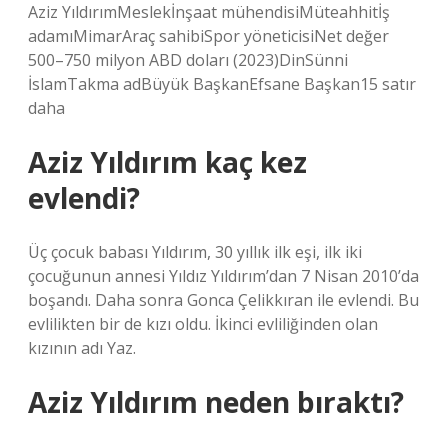
Aziz YıldırımMeslekİnşaat mühendisiMüteahhitİş
adamıMimarAraç sahibiSpor yöneticisiNet değer
500–750 milyon ABD doları (2023)DinSünni
İslamTakma adBüyük BaşkanEfsane Başkan15 satır
daha
Aziz Yıldırım kaç kez
evlendi?
Üç çocuk babası Yıldırım, 30 yıllık ilk eşi, ilk iki
çocuğunun annesi Yıldız Yıldırım’dan 7 Nisan 2010’da
boşandı. Daha sonra Gonca Çelikkıran ile evlendi. Bu
evlilikten bir de kızı oldu. İkinci evliliğinden olan
kızının adı Yaz.
Aziz Yıldırım neden bıraktı?