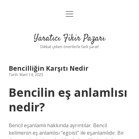
menüyü
Anasayfa
aç
Gizlilik Politikası
Yaratıcı Fikir Pazarı
Yasal Uyarı
Dikkat çeken önerilerle fark yarat!
Hakkımızda
Bencilliğin Karşıtı Nedir
Tarih: Mart 14, 2025
Bencilin eş anlamlısı
nedir?
Bencil eşanlamlı hakkında ayrıntılar. Bencil
kelimenin eş anlamlısı “egoist” ile eşanlamlıdır. Bir