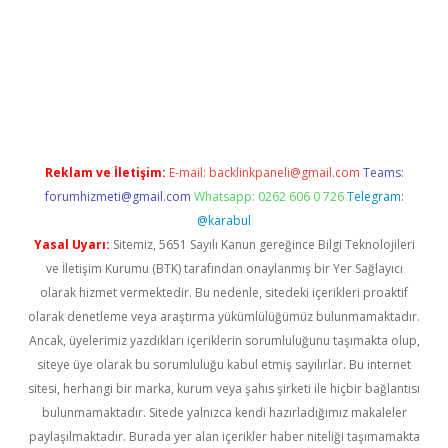
ilbet mobil giriş
ilbet
grandoperabet giriş
betexper.xyz
betci gi
Reklam ve İletişim:
E-mail:
backlinkpaneli@gmail.com
Teams:
forumhizmeti@gmail.com
Whatsapp: 0262 606 0 726
Telegram:
@karabul
Yasal Uyarı:
Sitemiz, 5651 Sayılı Kanun gereğince Bilgi Teknolojileri
ve İletişim Kurumu (BTK) tarafından onaylanmış bir Yer Sağlayıcı
olarak hizmet vermektedir. Bu nedenle, sitedeki içerikleri proaktif
olarak denetleme veya araştırma yükümlülüğümüz bulunmamaktadır.
Ancak, üyelerimiz yazdıkları içeriklerin sorumluluğunu taşımakta olup,
siteye üye olarak bu sorumluluğu kabul etmiş sayılırlar. Bu internet
sitesi, herhangi bir marka, kurum veya şahıs şirketi ile hiçbir bağlantısı
bulunmamaktadır. Sitede yalnızca kendi hazırladığımız makaleler
paylaşılmaktadır. Burada yer alan içerikler haber niteliği taşımamakta