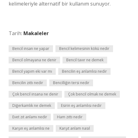
kelimeleriyle alternatif bir kullanım sunuyor.
Tarih:
Makaleler
Bencil insan ne yapar
Bencil kelimesinin kökü nedir
Bencil olmayana ne denir
Bencil tavır ne demek
Bencil yapım eki var mı
Bencilin eş anlamlısı nedir
Bencilin zıttı nedir
Bencilliğin tersi nedir
Çok bencil insana ne denir
Çok bencil olmak ne demek
Diğerkamlık ne demek
Esirin eş anlamlısı nedir
Evet zıt anlamı nedir
Ham zıttı nedir
Karşın eş anlamlısı ne
Karşıt anlam nasıl