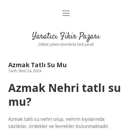
menüyü
Anasayfa
aç
Gizlilik Politikası
Yaratıcı Fikir Pazarı
Yasal Uyarı
Dikkat çeken önerilerle fark yarat!
Hakkımızda
Azmak Tatlı Su Mu
Tarih: Ekim 24, 2024
Azmak Nehri tatlı su
mu?
Azmak tatlı su nehri olup, nehrin kıyılarında
sazlıklar, ördekler ve levrekler bulunmaktadır.