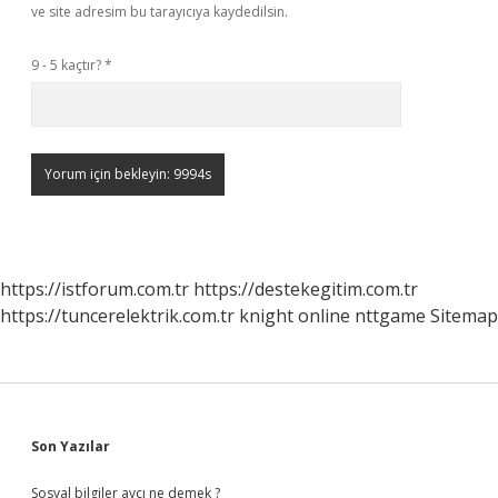
ve site adresim bu tarayıcıya kaydedilsin.
9 - 5 kaçtır?
*
https://istforum.com.tr
https://destekegitim.com.tr
https://tuncerelektrik.com.tr
knight online
nttgame
Sitemap
Sidebar
Son Yazılar
Sosyal bilgiler avcı ne demek ?