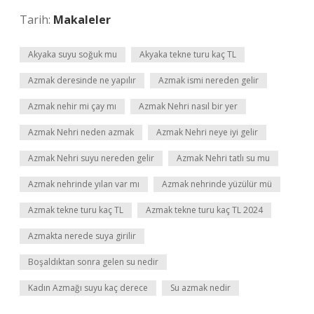
Tarih:
Makaleler
Akyaka suyu soğuk mu
Akyaka tekne turu kaç TL
Azmak deresinde ne yapılır
Azmak ismi nereden gelir
Azmak nehir mi çay mı
Azmak Nehri nasıl bir yer
Azmak Nehri neden azmak
Azmak Nehri neye iyi gelir
Azmak Nehri suyu nereden gelir
Azmak Nehri tatlı su mu
Azmak nehrinde yılan var mı
Azmak nehrinde yüzülür mü
Azmak tekne turu kaç TL
Azmak tekne turu kaç TL 2024
Azmakta nerede suya girilir
Boşaldıktan sonra gelen su nedir
Kadın Azmağı suyu kaç derece
Su azmak nedir