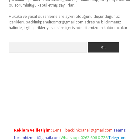
bu sorumluluğu kabul etmiş sayılırlar.
Hukuka ve yasal düzenlemelere aykırı olduğunu düşündüğünüz
içerikleri,
backlinkpanelicomtr@gmail.com
adresine bildirmeniz
halinde, ilgili içerikler yasal süre içerisinde sitemizden kaldırılacaktır.
Arama
bet
Reklam ve İletişim:
E-mail:
backlinkpaneli@gmail.com
Teams:
forumhizmeti@gmail.com
Whatsapp: 0262 606 0 726
Telegram: