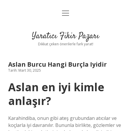
menüyü
Anasayfa
aç
Gizlilik Politikası
Yaratıcı Fikir Pazarı
Yasal Uyarı
Dikkat çeken önerilerle fark yarat!
Hakkımızda
Aslan Burcu Hangi Burçla Iyidir
Tarih: Mart 30, 2025
Aslan en iyi kimle
anlaşır?
Karahindiba, onun gibi ateş grubundan atıcılar ve
koçlarla iyi davranılır. Bununla birlikte, gözlemler ve