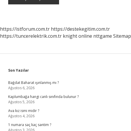
https://istforum.com.tr
https://destekegitim.com.tr
https://tuncerelektrik.com.tr
knight online
nttgame
Sitemap
Sidebar
Son Yazılar
Bağdat Baharat ışınlanmış mı ?
Ağustos 6, 2026
Kaplumbağa hangi canlı sınıfında bulunur ?
Ağustos 5, 2026
Ava kız ismi midir ?
Ağustos 4, 2026
1 numara saç kaç santim ?
Ağustos 3, 2026