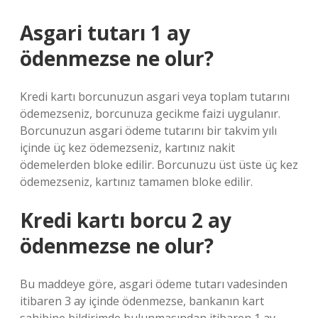
Asgari tutarı 1 ay
ödenmezse ne olur?
Kredi kartı borcunuzun asgari veya toplam tutarını
ödemezseniz, borcunuza gecikme faizi uygulanır.
Borcunuzun asgari ödeme tutarını bir takvim yılı
içinde üç kez ödemezseniz, kartınız nakit
ödemelerden bloke edilir. Borcunuzu üst üste üç kez
ödemezseniz, kartınız tamamen bloke edilir.
Kredi kartı borcu 2 ay
ödenmezse ne olur?
Bu maddeye göre, asgari ödeme tutarı vadesinden
itibaren 3 ay içinde ödenmezse, bankanın kart