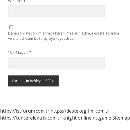
Web Sitesi
Daha sonraki yorumlarımda kullanılması için adım, e-posta adresim
ve site adresim bu tarayıcıya kaydedilsin.
10 - 4 kaçtır?
*
https://istforum.com.tr
https://destekegitim.com.tr
https://tuncerelektrik.com.tr
knight online
nttgame
Sitemap