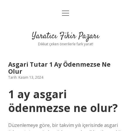
menüyü
Anasayfa
aç
Gizlilik Politikası
Yaratıcı Fikir Pazarı
Yasal Uyarı
Dikkat çeken önerilerle fark yarat!
Hakkımızda
Asgari Tutar 1 Ay Ödenmezse Ne
Olur
Tarih: Kasım 13, 2024
1 ay asgari
ödenmezse ne olur?
Düzenlemeye göre, bir takvim yılı içerisinde asgari