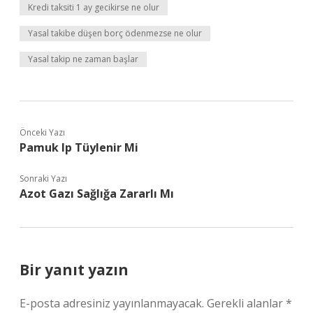
Kredi taksiti 1 ay gecikirse ne olur
Yasal takibe düşen borç ödenmezse ne olur
Yasal takip ne zaman başlar
Önceki Yazı
Pamuk Ip Tüylenir Mi
Sonraki Yazı
Azot Gazı Sağlığa Zararlı Mı
Bir yanıt yazın
E-posta adresiniz yayınlanmayacak.
Gerekli alanlar
*