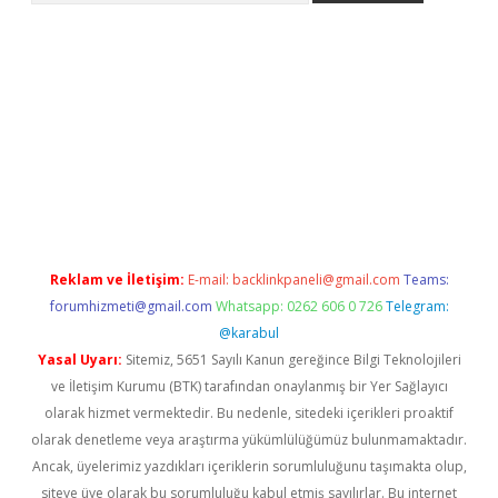
t mobil giriş
ilbet
grandoperabet giriş
betexper.xyz
betci giriş
b
Reklam ve İletişim:
E-mail:
backlinkpaneli@gmail.com
Teams:
forumhizmeti@gmail.com
Whatsapp: 0262 606 0 726
Telegram:
@karabul
Yasal Uyarı:
Sitemiz, 5651 Sayılı Kanun gereğince Bilgi Teknolojileri
ve İletişim Kurumu (BTK) tarafından onaylanmış bir Yer Sağlayıcı
olarak hizmet vermektedir. Bu nedenle, sitedeki içerikleri proaktif
olarak denetleme veya araştırma yükümlülüğümüz bulunmamaktadır.
Ancak, üyelerimiz yazdıkları içeriklerin sorumluluğunu taşımakta olup,
siteye üye olarak bu sorumluluğu kabul etmiş sayılırlar. Bu internet