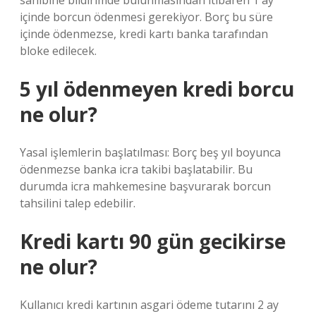
sahibine bildirimde bulunmasından itibaren 1 ay
içinde borcun ödenmesi gerekiyor. Borç bu süre
içinde ödenmezse, kredi kartı banka tarafından
bloke edilecek.
5 yıl ödenmeyen kredi borcu
ne olur?
Yasal işlemlerin başlatılması: Borç beş yıl boyunca
ödenmezse banka icra takibi başlatabilir. Bu
durumda icra mahkemesine başvurarak borcun
tahsilini talep edebilir.
Kredi kartı 90 gün gecikirse
ne olur?
Kullanıcı kredi kartının asgari ödeme tutarını 2 ay