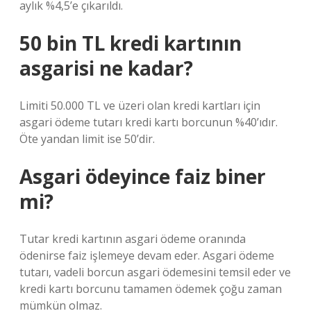
aylık %4,5’e çıkarıldı.
50 bin TL kredi kartının
asgarisi ne kadar?
Limiti 50.000 TL ve üzeri olan kredi kartları için
asgari ödeme tutarı kredi kartı borcunun %40’ıdır.
Öte yandan limit ise 50’dir.
Asgari ödeyince faiz biner
mi?
Tutar kredi kartının asgari ödeme oranında
ödenirse faiz işlemeye devam eder. Asgari ödeme
tutarı, vadeli borcun asgari ödemesini temsil eder ve
kredi kartı borcunu tamamen ödemek çoğu zaman
mümkün olmaz.