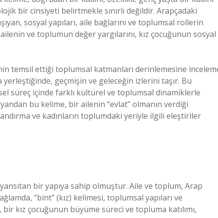
lojik bir cinsiyeti belirtmekle sınırlı değildir. Arapçadaki
ıyan, sosyal yapıları, aile bağlarını ve toplumsal rollerin
ir ailenin ve toplumun değer yargılarını, kız çocuğunun sosyal
nin temsil ettiği toplumsal katmanları derinlemesine incelem
 yerleştiğinde, geçmişin ve geleceğin izlerini taşır. Bu
el süreç içinde farklı kültürel ve toplumsal dinamiklerle
yandan bu kelime, bir ailenin “evlat” olmanın verdiği
dırma ve kadınların toplumdaki yeriyle ilgili eleştiriler
 yansıtan bir yapıya sahip olmuştur. Aile ve toplum, Arap
ğlamda, “bint” (kız) kelimesi, toplumsal yapıları ve
olü, bir kız çocuğunun büyüme süreci ve topluma katılımı,