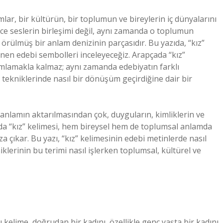
mlar, bir kültürün, bir toplumun ve bireylerin iç dünyalarını
ece seslerin birleşimi değil, aynı zamanda o toplumun
a örülmüş bir anlam denizinin parçasıdır. Bu yazıda, “kız”
enen edebi sembolleri inceleyeceğiz. Arapçada “kız”
anımlamakla kalmaz; aynı zamanda edebiyatın farklı
 tekniklerinde nasıl bir dönüşüm geçirdiğine dair bir
anlamın aktarılmasından çok, duyguların, kimliklerin ve
tında “kız” kelimesi, hem bireysel hem de toplumsal anlamda
a çıkar. Bu yazı, “kız” kelimesinin edebi metinlerde nasıl
klerinin bu terimi nasıl işlerken toplumsal, kültürel ve