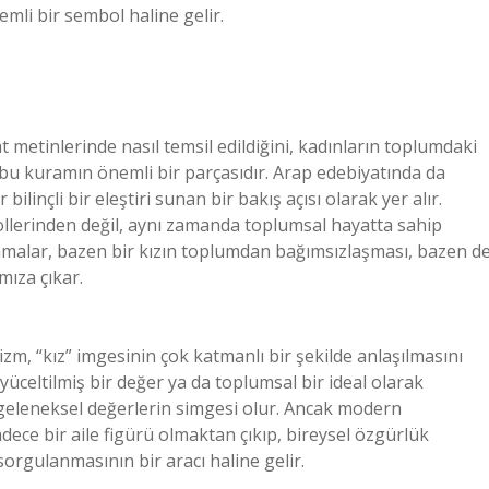
mli bir sembol haline gelir.
t metinlerinde nasıl temsil edildiğini, kadınların toplumdaki
mı, bu kuramın önemli bir parçasıdır. Arap edebiyatında da
ilinçli bir eleştiri sunan bir bakış açısı olarak yer alır.
rollerinden değil, aynı zamanda toplumsal hayatta sahip
amalar, bazen bir kızın toplumdan bağımsızlaşması, bazen d
ıza çıkar.
zm, “kız” imgesinin çok katmanlı bir şekilde anlaşılmasını
 yüceltilmiş bir değer ya da toplumsal bir ideal olarak
 geleneksel değerlerin simgesi olur. Ancak modern
dece bir aile figürü olmaktan çıkıp, bireysel özgürlük
sorgulanmasının bir aracı haline gelir.