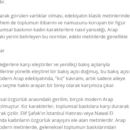
ır.
arak görülen varlıklar olması, edebiyatın klasik metinlerinde
in hem de toplumun itibarını ve namusunu koruyan bir figür
lumsal baskının kadın karakterlere nasıl yansıdığı, Arap
aki yerini belirleyen bu normlar, edebi metinlerde genellikle
lar
rlere karşı eleştiriler ve yenilikçi bakış açılarıyla
llerine yönelik eleştirel bir bakış açısı doğmuş, bu bakış açısı
dern Arap edebiyatında, “kız” kavramı, artık sadece aileye
nu seçme hakkı arayan bir birey olarak karşımıza çıkar.
msal özgürlük arasındaki gerilim, birçok modern Arap
 olmuştur. Kız karakterler, toplumsal baskılara karşı durarak
k çizilir. Elif Şafak’ın İstanbul Hatırası veya Nawal El
mda kadınların özgürlük arayışını ele alan metinlerdir. Arap
modern metinlerde, geleneksel toplumun baskılarından