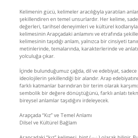
Kelimenin gücü, kelimeler aracılığıyla yaratılan anla
şekillendiren en temel unsurlardır. Her kelime, sad
değerleri, tarihsel deneyimleri ve kültürel kodlarıyl
kelimesinin Arapçadaki anlamını ve etrafında şekill
kelimesinin taşıdığı anlam, yalnızca bir cinsiyeti t
metinlerinde, temalarında, karakterlerinde ve anlatı
yolculuğa çıkar.
İçinde bulunduğumuz çağda, dil ve edebiyat, sadece 
ideolojilerin şekillendiği bir alandır. Arap edebiya
farklı katmanlar barındıran bir terim olarak karşımız
sembolik bir değere dönüştüğünü, farklı anlatı tekni
bireysel anlamlar taşıdığını irdeleyecek.
Arapçada “Kız” ve Temel Anlamı
Dilsel ve Kültürel Bağlam
Arapçadaki “kız” kelimesi, bint (بنت) olarak bilinir. Bu kelime, doğrudan bir kadını, özellikle genç yaşta bir kadını