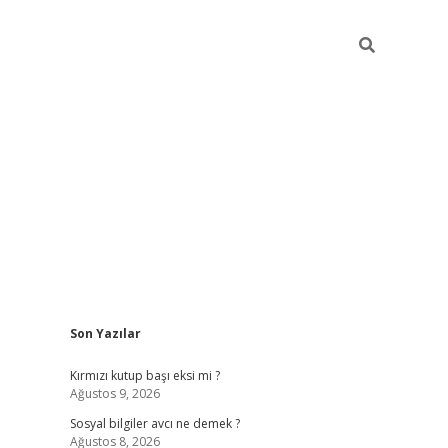
Sidebar
Son Yazılar
randoperabet giriş
betexper.xyz
betci giriş
betci
tülipbet
Kırmızı kutup başı eksi mi ?
Ağustos 9, 2026
Sosyal bilgiler avcı ne demek ?
Ağustos 8, 2026