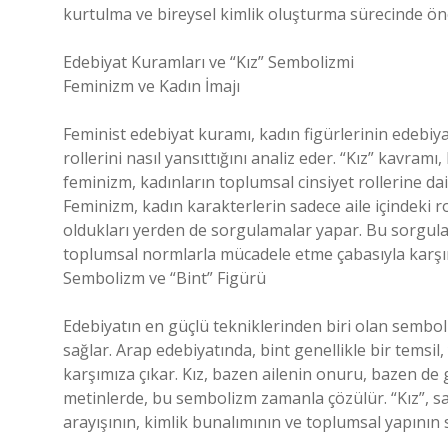
kurtulma ve bireysel kimlik oluşturma sürecinde öne
Edebiyat Kuramları ve “Kız” Sembolizmi
Feminizm ve Kadın İmajı
Feminist edebiyat kuramı, kadın figürlerinin edebiya
rollerini nasıl yansıttığını analiz eder. “Kız” kavra
feminizm, kadınların toplumsal cinsiyet rollerine dair b
Feminizm, kadın karakterlerin sadece aile içindeki 
oldukları yerden de sorgulamalar yapar. Bu sorgul
toplumsal normlarla mücadele etme çabasıyla karşım
Sembolizm ve “Bint” Figürü
Edebiyatın en güçlü tekniklerinden biri olan semboli
sağlar. Arap edebiyatında, bint genellikle bir temsil,
karşımıza çıkar. Kız, bazen ailenin onuru, bazen de
metinlerde, bu sembolizm zamanla çözülür. “Kız”, sa
arayışının, kimlik bunalımının ve toplumsal yapının 