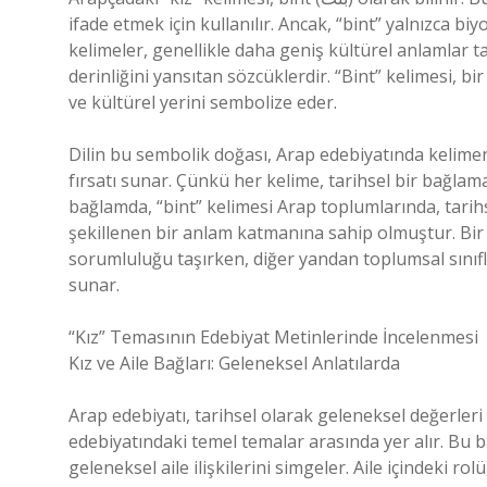
ifade etmek için kullanılır. Ancak, “bint” yalnızca biyo
kelimeler, genellikle daha geniş kültürel anlamlar taş
derinliğini yansıtan sözcüklerdir. “Bint” kelimesi, b
ve kültürel yerini sembolize eder.
Dilin bu sembolik doğası, Arap edebiyatında kelime
fırsatı sunar. Çünkü her kelime, tarihsel bir bağlama
bağlamda, “bint” kelimesi Arap toplumlarında, tarihs
şekillenen bir anlam katmanına sahip olmuştur. Bir 
sorumluluğu taşırken, diğer yandan toplumsal sınıflan
sunar.
“Kız” Temasının Edebiyat Metinlerinde İncelenmesi
Kız ve Aile Bağları: Geleneksel Anlatılarda
Arap edebiyatı, tarihsel olarak geleneksel değerleri
edebiyatındaki temel temalar arasında yer alır. Bu ba
geleneksel aile ilişkilerini simgeler. Aile içindeki r