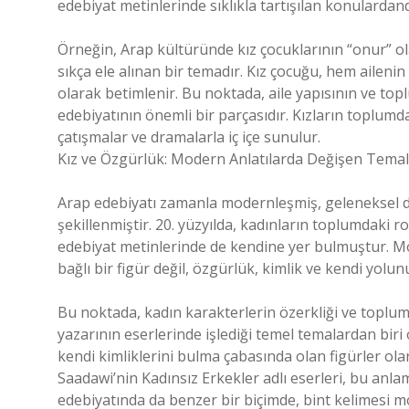
edebiyat metinlerinde sıklıkla tartışılan konulardand
Örneğin, Arap kültüründe kız çocuklarının “onur” ol
sıkça ele alınan bir temadır. Kız çocuğu, hem ailen
olarak betimlenir. Bu noktada, aile yapısının ve top
edebiyatının önemli bir parçasıdır. Kızların toplumd
çatışmalar ve dramalarla iç içe sunulur.
Kız ve Özgürlük: Modern Anlatılarda Değişen Tema
Arap edebiyatı zamanla modernleşmiş, geleneksel değe
şekillenmiştir. 20. yüzyılda, kadınların toplumdaki ro
edebiyat metinlerinde de kendine yer bulmuştur. Mo
bağlı bir figür değil, özgürlük, kimlik ve kendi yolu
Bu noktada, kadın karakterlerin özerkliği ve toplu
yazarının eserlerinde işlediği temel temalardan biri
kendi kimliklerini bulma çabasında olan figürler olara
Saadawi’nin Kadınsız Erkekler adlı eserleri, bu anla
edebiyatında da benzer bir biçimde, bint kelimesi 