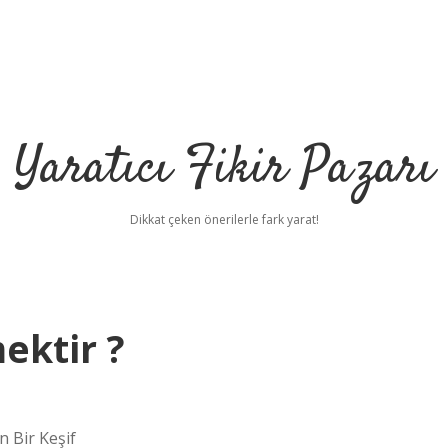
Yaratıcı Fikir Pazarı
Dikkat çeken önerilerle fark yarat!
ektir ?
ilbet mobil giriş
ilbet
g
 Bir Keşif