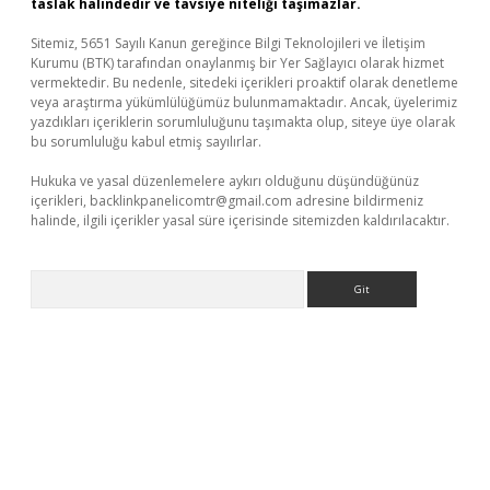
taslak halindedir ve tavsiye niteliği taşımazlar.
Sitemiz, 5651 Sayılı Kanun gereğince Bilgi Teknolojileri ve İletişim
Kurumu (BTK) tarafından onaylanmış bir Yer Sağlayıcı olarak hizmet
vermektedir. Bu nedenle, sitedeki içerikleri proaktif olarak denetleme
veya araştırma yükümlülüğümüz bulunmamaktadır. Ancak, üyelerimiz
yazdıkları içeriklerin sorumluluğunu taşımakta olup, siteye üye olarak
bu sorumluluğu kabul etmiş sayılırlar.
Hukuka ve yasal düzenlemelere aykırı olduğunu düşündüğünüz
içerikleri,
backlinkpanelicomtr@gmail.com
adresine bildirmeniz
halinde, ilgili içerikler yasal süre içerisinde sitemizden kaldırılacaktır.
Arama
lbet mobil giriş
ilbet
grandoperabet giriş
betexper.xyz
betci gir