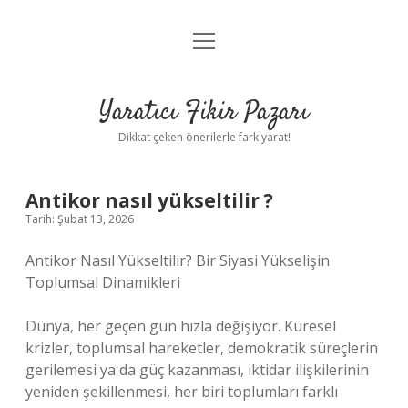
menüyü
Anasayfa
aç
Gizlilik Politikası
Yaratıcı Fikir Pazarı
Yasal Uyarı
Dikkat çeken önerilerle fark yarat!
Hakkımızda
Antikor nasıl yükseltilir ?
Tarih: Şubat 13, 2026
Antikor Nasıl Yükseltilir? Bir Siyasi Yükselişin
Toplumsal Dinamikleri
Dünya, her geçen gün hızla değişiyor. Küresel
krizler, toplumsal hareketler, demokratik süreçlerin
gerilemesi ya da güç kazanması, iktidar ilişkilerinin
yeniden şekillenmesi, her biri toplumları farklı