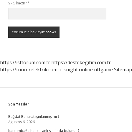
9 - 5 kaçtır?
*
https://istforum.com.tr
https://destekegitim.com.tr
https://tuncerelektrik.com.tr
knight online
nttgame
Sitemap
Sidebar
Son Yazılar
Bağdat Baharat ışınlanmış mı ?
Ağustos 6, 2026
Kaplumbağa hangi canlı sınıfında bulunur ?