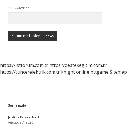
7 + 8 kaçtır?
*
https://istforum.com.tr
https://destekegitim.com.tr
https://tuncerelektrik.com.tr
knight online
nttgame
Sitemap
Sidebar
Son Yazılar
Jeofizik Projesi Nedir ?
Ağustos 7, 2026