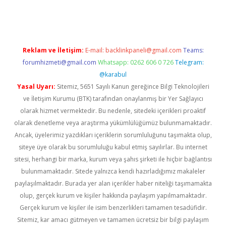
et mobil giriş
ilbet
grandoperabet giriş
betexper.xyz
betci giriş
Reklam ve İletişim:
E-mail:
backlinkpaneli@gmail.com
Teams:
forumhizmeti@gmail.com
Whatsapp: 0262 606 0 726
Telegram:
@karabul
Yasal Uyarı:
Sitemiz, 5651 Sayılı Kanun gereğince Bilgi Teknolojileri
ve İletişim Kurumu (BTK) tarafından onaylanmış bir Yer Sağlayıcı
olarak hizmet vermektedir. Bu nedenle, sitedeki içerikleri proaktif
olarak denetleme veya araştırma yükümlülüğümüz bulunmamaktadır.
Ancak, üyelerimiz yazdıkları içeriklerin sorumluluğunu taşımakta olup,
siteye üye olarak bu sorumluluğu kabul etmiş sayılırlar. Bu internet
sitesi, herhangi bir marka, kurum veya şahıs şirketi ile hiçbir bağlantısı
bulunmamaktadır. Sitede yalnızca kendi hazırladığımız makaleler
paylaşılmaktadır. Burada yer alan içerikler haber niteliği taşımamakta
olup, gerçek kurum ve kişiler hakkında paylaşım yapılmamaktadır.
Gerçek kurum ve kişiler ile isim benzerlikleri tamamen tesadüfidir.
Sitemiz, kar amacı gütmeyen ve tamamen ücretsiz bir bilgi paylaşım