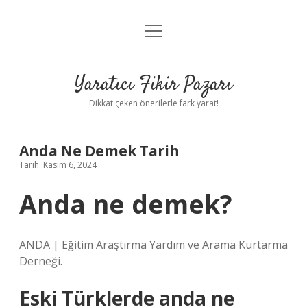
menüyü
Anasayfa
aç
Gizlilik Politikası
Yaratıcı Fikir Pazarı
Yasal Uyarı
Dikkat çeken önerilerle fark yarat!
Hakkımızda
Anda Ne Demek Tarih
Tarih: Kasım 6, 2024
Anda ne demek?
ANDA | Eğitim Araştırma Yardım ve Arama Kurtarma
Derneği.
Eski Türklerde anda ne