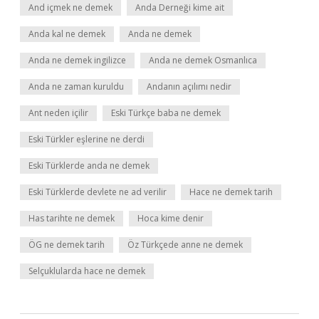
And içmek ne demek
Anda Derneği kime ait
Anda kal ne demek
Anda ne demek
Anda ne demek ingilizce
Anda ne demek Osmanlıca
Anda ne zaman kuruldu
Andanın açılımı nedir
Ant neden içilir
Eski Türkçe baba ne demek
Eski Türkler eşlerine ne derdi
Eski Türklerde anda ne demek
Eski Türklerde devlete ne ad verilir
Hace ne demek tarih
Has tarihte ne demek
Hoca kime denir
ÖG ne demek tarih
Öz Türkçede anne ne demek
Selçuklularda hace ne demek