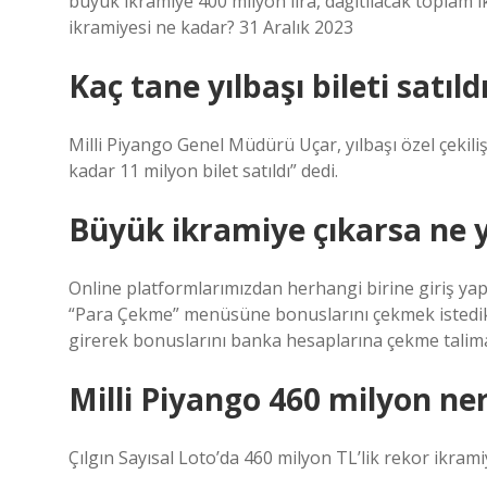
büyük ikramiye 400 milyon lira, dağıtılacak toplam ikr
ikramiyesi ne kadar? 31 Aralık 2023
Kaç tane yılbaşı bileti satıld
Milli Piyango Genel Müdürü Uçar, yılbaşı özel çekilişi
kadar 11 milyon bilet satıldı” dedi.
Büyük ikramiye çıkarsa ne
Online platformlarımızdan herhangi birine giriş ya
“Para Çekme” menüsüne bonuslarını çekmek istedikl
girerek bonuslarını banka hesaplarına çekme talimat
Milli Piyango 460 milyon ner
Çılgın Sayısal Loto’da 460 milyon TL’lik rekor ikram