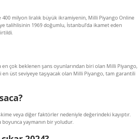
e 400 milyon liralık büyük ikramiyenin, Milli Piyango Online
iye talihlisinin 1969 doğumlu, İstanbul’da ikamet eden
tildi.
n en çok beklenen şans oyunlarından biri olan Milli Piyango,
ni en üst seviyeye taşıyacak olan Milli Piyango, tam garantili
saca?
kime veya diğer faktörler nedeniyle değerindeki kayıptır.
mrü boyunca yaymanın bir yoludur.
 çıkar 2024?