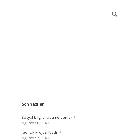
Sidebar
Son Yazılar
randoperabet giriş
betexper.xyz
betci giriş
betci
tülipbet
Sosyal bilgiler avcı ne demek ?
Ağustos 8, 2026
Jeofizik Projesi Nedir ?
Ağustos 7, 2026