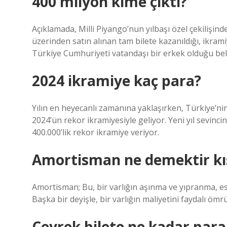
400 milyon kime çıktı?
Açıklamada, Milli Piyango’nun yılbaşı özel çekilişind
üzerinden satın alınan tam bilete kazanıldığı, ikram
Türkiye Cumhuriyeti vatandaşı bir erkek olduğu belir
2024 ikramiye kaç para?
Yılın en heyecanlı zamanına yaklaşırken, Türkiye’ni
2024’ün rekor ikramiyesiyle geliyor. Yeni yıl sevinci
400.000’lik rekor ikramiye veriyor.
Amortisman ne demektir kı
Amortisman; Bu, bir varlığın aşınma ve yıpranma, es
Başka bir deyişle, bir varlığın maliyetini faydalı ö
Çeyrek bilete ne kadar para