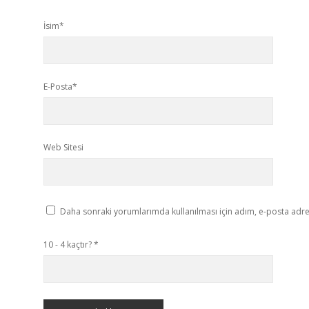
İsim*
E-Posta*
Web Sitesi
Daha sonraki yorumlarımda kullanılması için adım, e-posta adres
10 - 4 kaçtır?
*