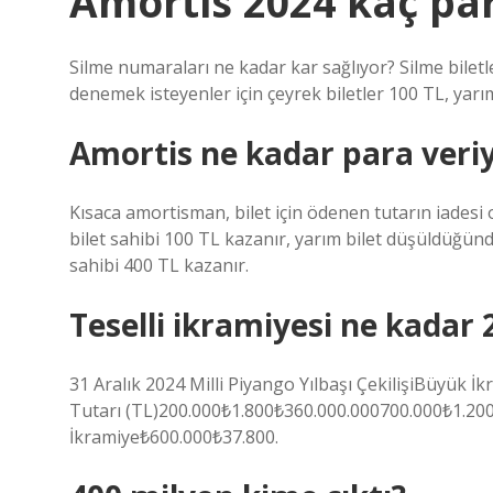
Amortis 2024 kaç pa
Silme numaraları ne kadar kar sağlıyor? Silme biletle
denemek isteyenler için çeyrek biletler 100 TL, yarım 
Amortis ne kadar para veri
Kısaca amortisman, bilet için ödenen tutarın iadesi 
bilet sahibi 100 TL kazanır, yarım bilet düşüldüğünd
sahibi 400 TL kazanır.
Teselli ikramiyesi ne kadar 
31 Aralık 2024 Milli Piyango Yılbaşı ÇekilişiBüyük 
Tutarı (TL)200.000₺1.800₺360.000.000700.000₺1.20
İkramiye₺600.000₺37.800.