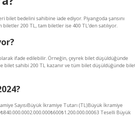
ra?
ri bilet bedelini sahibine iade ediyor. Piyangoda şansını
biletler 200 TL, tam biletler ise 400 TL’den satılıyor.
yor?
olarak ifade edilebilir. Örneğin, çeyrek bilet düşüldüğünde
e bilet sahibi 200 TL kazanır ve tüm bilet düşüldüğünde bile
2024?
İkramiye SayısıBüyük İkramiye Tutarı (TL)Büyük İkramiye
0₺840.000.0002.000.000₺600₺1.200.000.00063 Teselli Büyük