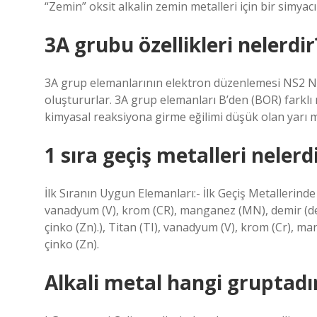
“Zemin” oksit alkalin zemin metalleri için bir simyacı
3A grubu özellikleri nelerdir
3A grup elemanlarının elektron düzenlemesi NS2 NP1 
oluştururlar. 3A grup elemanları B’den (BOR) farklı
kimyasal reaksiyona girme eğilimi düşük olan yarı m
1 sıra geçiş metalleri nelerd
İlk Sıranın Uygun Elemanları:- İlk Geçiş Metallerind
vanadyum (V), krom (CR), manganez (MN), demir (demir
çinko (Zn).), Titan (TI), vanadyum (V), krom (Cr), ma
çinko (Zn).
Alkali metal hangi gruptadı