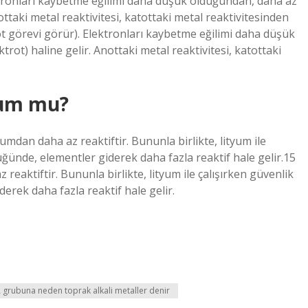
ektronları kaybetme eğilimi daha düşük olduğundan, daha az
nottaki metal reaktivitesi, katottaki metal reaktivitesinden
t görevi görür). Elektronları kaybetme eğilimi daha düşük
trot) haline gelir. Anottaki metal reaktivitesi, katottaki
yum mu?
mdan daha az reaktiftir. Bununla birlikte, lityum ile
üğünde, elementler giderek daha fazla reaktif hale gelir.15
aktiftir. Bununla birlikte, lityum ile çalışırken güvenlik
derek daha fazla reaktif hale gelir.
 grubuna neden toprak alkali metaller denir