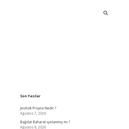
Sidebar
Son Yazılar
ilbet mobi
Jeofizik Projesi Nedir ?
Ağustos 7, 2026
Bağdat Baharat ışınlanmış mı ?
Ağustos 6, 2026