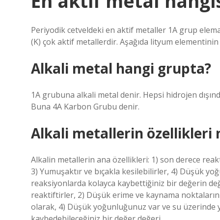
En aktif metal hangi
Periyodik cetveldeki en aktif metaller 1A grup elem
(K) çok aktif metallerdir. Aşağıda lityum elementin
Alkali metal hangi grupta?
1A grubuna alkali metal denir. Hepsi hidrojen dışın
Buna 4A Karbon Grubu denir.
Alkali metallerin özellikleri 
Alkalin metallerin ana özellikleri: 1) son derece rea
3) Yumuşaktır ve bıçakla kesilebilirler, 4) Düşük yo
reaksiyonlarda kolayca kaybettiğiniz bir değerin değe
reaktiftirler, 2) Düşük erime ve kaynama noktalarınız
olarak, 4) Düşük yoğunluğunuz var ve su üzerinde yü
kaybedebileceğiniz bir değer değeri …