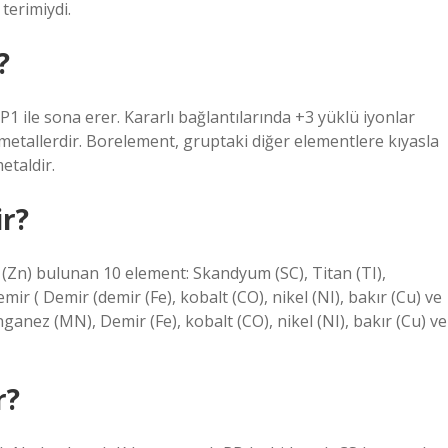
 terimiydi.
?
ile sona erer. Kararlı bağlantılarında +3 yüklü iyonlar
 metallerdir. Borelement, gruptaki diğer elementlere kıyasla
etaldir.
ir?
e (Zn) bulunan 10 element: Skandyum (SC), Titan (TI),
 ( Demir (demir (Fe), kobalt (CO), nikel (NI), bakır (Cu) ve
nganez (MN), Demir (Fe), kobalt (CO), nikel (NI), bakır (Cu) ve
r?