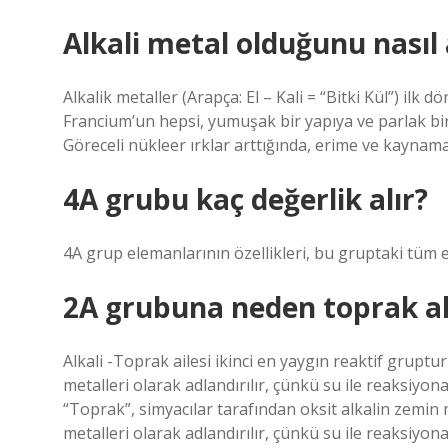
Alkali metal olduğunu nasıl 
Alkalik metaller (Arapça: El – Kali = “Bitki Kül”) ilk d
Francium’un hepsi, yumuşak bir yapıya ve parlak bir g
Göreceli nükleer ırklar arttığında, erime ve kaynama 
4A grubu kaç değerlik alır?
4A grup elemanlarının özellikleri, bu gruptaki tüm 
2A grubuna neden toprak alk
Alkali -Toprak ailesi ikinci en yaygın reaktif grupt
metalleri olarak adlandırılır, çünkü su ile reaksiyona 
“Toprak”, simyacılar tarafından oksit alkalin zemin me
metalleri olarak adlandırılır, çünkü su ile reaksiyona 