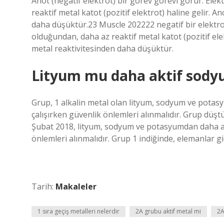
Anot (negatif elektrot) bir görev görevi görür. El
reaktif metal katot (pozitif elektrot) haline gelir. A
daha düşüktür.23 Muscle 202222 negatif bir elektro
olduğundan, daha az reaktif metal katot (pozitif elek
metal reaktivitesinden daha düşüktür.
Lityum mu daha aktif sod
Grup, 1 alkalin metal olan lityum, sodyum ve potasyu
çalışırken güvenlik önlemleri alınmalıdır. Grup düşt
Şubat 2018, lityum, sodyum ve potasyumdan daha az re
önlemleri alınmalıdır. Grup 1 indiğinde, elemanlar gi
Tarih:
Makaleler
1 sıra geçiş metalleri nelerdir
2A grubu aktif metal mi
2A