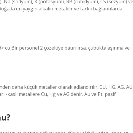
m), Na (sodyum), K (potasyum), RB (rubidyum), CS (sezyum) v
ğada en yaygın alkalin metaldir ve farklı bağlantılarda
cd> cu Bir personel 2 çözeltiye batırılırsa, çubukta aşınma ve
nden daha küçük metaller olarak adlandırılır. CU, HG, AG, AU
rı -kaslı metallere Cu, Hg ve AG denir. Au ve Pt, pasif
mu?