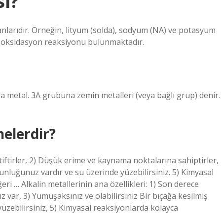
si?
anlarıdır. Örneğin, lityum (solda), sodyum (NA) ve potasyum
in oksidasyon reaksiyonu bulunmaktadır.
da metal. 3A grubuna zemin metalleri (veya bağlı grup) denir.
nelerdir?
ktiftirler, 2) Düşük erime ve kaynama noktalarına sahiptirler,
ğunluğunuz vardır ve su üzerinde yüzebilirsiniz. 5) Kimyasal
ri … Alkalin metallerinin ana özellikleri: 1) Son derece
 var, 3) Yumuşaksınız ve olabilirsiniz Bir bıçağa kesilmiş
zebilirsiniz, 5) Kimyasal reaksiyonlarda kolayca