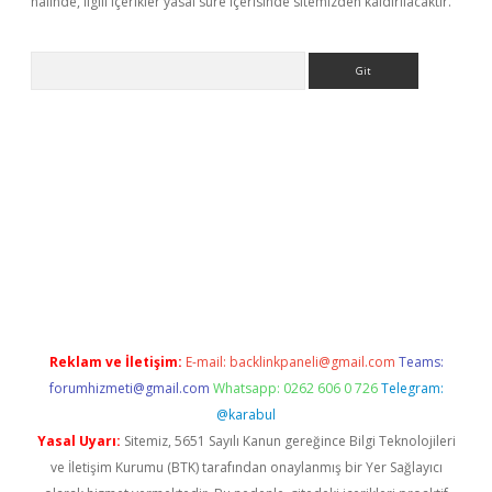
halinde, ilgili içerikler yasal süre içerisinde sitemizden kaldırılacaktır.
Arama
bet mobil giriş
ilbet
grandoperabet giriş
betexper.xyz
betci giri
Reklam ve İletişim:
E-mail:
backlinkpaneli@gmail.com
Teams:
forumhizmeti@gmail.com
Whatsapp: 0262 606 0 726
Telegram:
@karabul
Yasal Uyarı:
Sitemiz, 5651 Sayılı Kanun gereğince Bilgi Teknolojileri
ve İletişim Kurumu (BTK) tarafından onaylanmış bir Yer Sağlayıcı