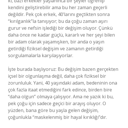
ki, bazı erkekler yaşlanınca bir şeyler öğrenip
kendini geliştirebilir ama bu her zaman geçerli
değildir. Pek çok erkek, 40’larını geçtikten sonra
“kırılganlık”la tanışıyor; bu da çoğu zaman aşırı
gurur ve nefsin işlediği bir değişim oluyor. Çünkü
daha önce ne kadar güçlü, kararlı ve her şeyi bilen
bir adam olarak yaşamışken, bir anda o yaşın
getirdiği fiziksel değişim ve zamanın getirdiği
sorgulamalarla karşılaşıyorlar.
İşte burada başlıyoruz: Bu değişim bazen gerçekten
içsel bir olgunlaşma değil, daha çok fiziksel bir
zorunluluk. Yani, 40 yaşındaki adam, bedeninin ona
çok fazla itaat etmediğini fark edince, birden bire
“daha olgun” olmaya çalışıyor. Ama ne yazık ki bu,
pek çoğu için sadece geçici bir arayış oluyor. O
yüzden, bana göre bu yaşla gelen değişim,
çoğunlukla “maskelenmiş bir hayal kırıklığı”dır.