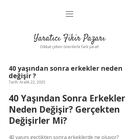
menüyü
Anasayfa
aç
Gizlilik Politikası
Yaratıcı Fikir Pazarı
Yasal Uyarı
Dikkat çeken önerilerle fark yarat!
Hakkımızda
40 yaşından sonra erkekler neden
değişir ?
Tarih: Aralık 22, 2025
40 Yaşından Sonra Erkekler
Neden Değişir? Gerçekten
Değişirler Mi?
40 yaşını geçtikten sonra erkeklerde ne oluyor?