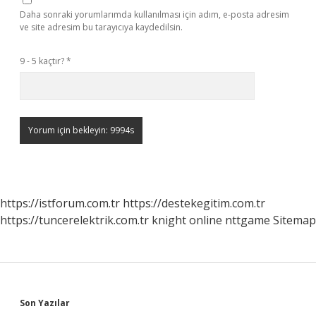
Daha sonraki yorumlarımda kullanılması için adım, e-posta adresim
ve site adresim bu tarayıcıya kaydedilsin.
9 - 5 kaçtır?
*
https://istforum.com.tr
https://destekegitim.com.tr
https://tuncerelektrik.com.tr
knight online
nttgame
Sitemap
Sidebar
Son Yazılar