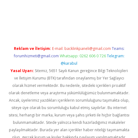
lbet mobil giriş
ilbet
grandoperabet giriş
betexper.xyz
betci gir
Reklam ve İletişim:
E-mail:
backlinkpaneli@gmail.com
Teams:
forumhizmeti@gmail.com
Whatsapp: 0262 606 0 726
Telegram:
@karabul
Yasal Uyarı:
Sitemiz, 5651 Sayılı Kanun gereğince Bilgi Teknolojileri
ve İletişim Kurumu (BTK) tarafından onaylanmış bir Yer Sağlayıcı
olarak hizmet vermektedir. Bu nedenle, sitedeki içerikleri proaktif
olarak denetleme veya araştırma yükümlülüğümüz bulunmamaktadır.
Ancak, üyelerimiz yazdıkları içeriklerin sorumluluğunu taşımakta olup,
siteye üye olarak bu sorumluluğu kabul etmiş sayılırlar. Bu internet
sitesi, herhangi bir marka, kurum veya şahıs şirketi ile hiçbir bağlantısı
bulunmamaktadır. Sitede yalnızca kendi hazırladığımız makaleler
paylaşılmaktadır. Burada yer alan içerikler haber niteliği taşımamakta
olup, gerçek kurum ve kişiler hakkında paylaşım yapılmamaktadır.