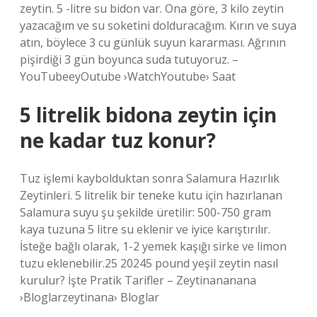
zeytin. 5 -litre su bidon var. Ona göre, 3 kilo zeytin
yazacağım ve su soketini dolduracağım. Kırın ve suya
atın, böylece 3 cu günlük suyun kararması. Ağrının
pişirdiği 3 gün boyunca suda tutuyoruz. –
YouTubeeyOutube ›WatchYoutube› Saat
5 litrelik bidona zeytin için
ne kadar tuz konur?
Tuz işlemi kaybolduktan sonra Salamura Hazırlık
Zeytinleri. 5 litrelik bir teneke kutu için hazırlanan
Salamura suyu şu şekilde üretilir: 500-750 gram
kaya tuzuna 5 litre su eklenir ve iyice karıştırılır.
İsteğe bağlı olarak, 1-2 yemek kaşığı sirke ve limon
tuzu eklenebilir.25 20245 pound yeşil zeytin nasıl
kurulur? İşte Pratik Tarifler – Zeytinananana
›Bloglarzeytinana› Bloglar