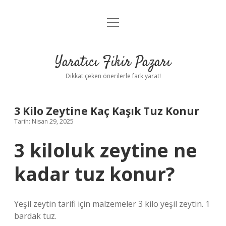
menüyü
Anasayfa
aç
Gizlilik Politikası
Yaratıcı Fikir Pazarı
Yasal Uyarı
Dikkat çeken önerilerle fark yarat!
Hakkımızda
3 Kilo Zeytine Kaç Kaşık Tuz Konur
Tarih: Nisan 29, 2025
3 kiloluk zeytine ne
kadar tuz konur?
Yeşil zeytin tarifi için malzemeler 3 kilo yeşil zeytin. 1
bardak tuz.