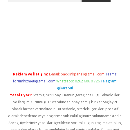
pbet
Reklam ve İletişim:
E-mail:
backlinkpaneli@gmail.com
Teams:
forumhizmeti@gmail.com
Whatsapp: 0262 606 0 726
Telegram:
@karabul
Yasal Uyarı:
Sitemiz, 5651 Sayılı Kanun gereğince Bilgi Teknolojileri
ve İletişim Kurumu (BTK) tarafından onaylanmış bir Yer Sağlayıcı
olarak hizmet vermektedir. Bu nedenle, sitedeki içerikleri proaktif
olarak denetleme veya araştırma yükümlülüğümüz bulunmamaktadır.
Ancak, üyelerimiz yazdıkları içeriklerin sorumluluğunu taşımakta olup,
siteye üye olarak bu sorumluluğu kabul etmiş sayılırlar. Bu internet