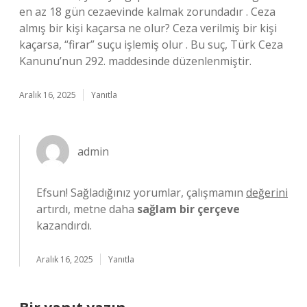
en az 18 gün cezaevinde kalmak zorundadır . Ceza
almış bir kişi kaçarsa ne olur? Ceza verilmiş bir kişi
kaçarsa, “firar” suçu işlemiş olur . Bu suç, Türk Ceza
Kanunu’nun 292. maddesinde düzenlenmiştir.
Aralık 16, 2025
Yanıtla
admin
Efsun! Sağladığınız yorumlar, çalışmamın
değerini
artırdı, metne daha
sağlam bir çerçeve
kazandırdı.
Aralık 16, 2025
Yanıtla