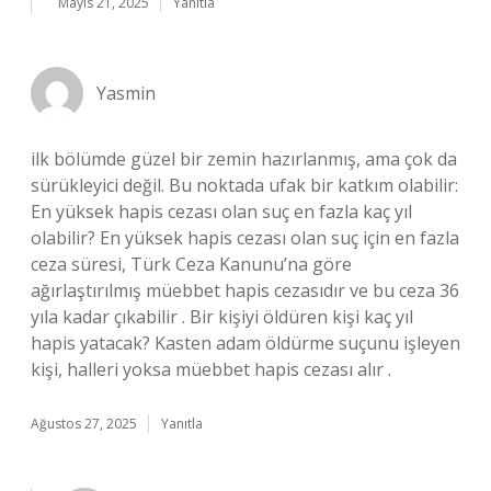
Mayıs 21, 2025
Yanıtla
Yasmin
ilk bölümde güzel bir zemin hazırlanmış, ama çok da
sürükleyici değil. Bu noktada ufak bir katkım olabilir:
En yüksek hapis cezası olan suç en fazla kaç yıl
olabilir? En yüksek hapis cezası olan suç için en fazla
ceza süresi, Türk Ceza Kanunu’na göre
ağırlaştırılmış müebbet hapis cezasıdır ve bu ceza 36
yıla kadar çıkabilir . Bir kişiyi öldüren kişi kaç yıl
hapis yatacak? Kasten adam öldürme suçunu işleyen
kişi, halleri yoksa müebbet hapis cezası alır .
Ağustos 27, 2025
Yanıtla