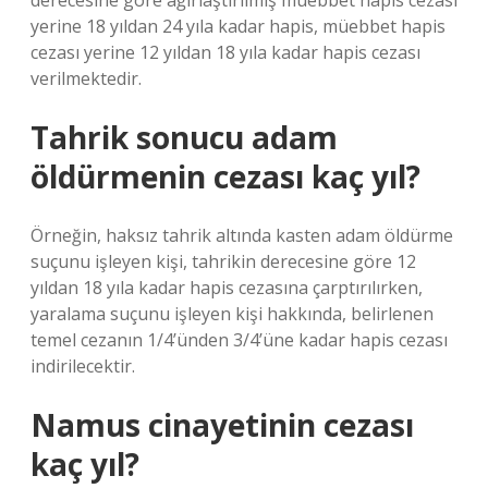
derecesine göre ağırlaştırılmış müebbet hapis cezası
yerine 18 yıldan 24 yıla kadar hapis, müebbet hapis
cezası yerine 12 yıldan 18 yıla kadar hapis cezası
verilmektedir.
Tahrik sonucu adam
öldürmenin cezası kaç yıl?
Örneğin, haksız tahrik altında kasten adam öldürme
suçunu işleyen kişi, tahrikin derecesine göre 12
yıldan 18 yıla kadar hapis cezasına çarptırılırken,
yaralama suçunu işleyen kişi hakkında, belirlenen
temel cezanın 1/4’ünden 3/4’üne kadar hapis cezası
indirilecektir.
Namus cinayetinin cezası
kaç yıl?