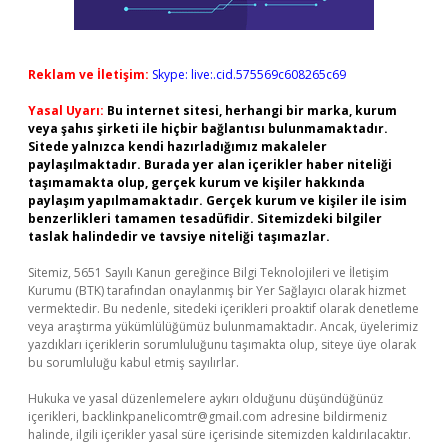
Reklam ve İletişim:
Skype: live:.cid.575569c608265c69
Yasal Uyarı:
Bu internet sitesi, herhangi bir marka, kurum
veya şahıs şirketi ile hiçbir bağlantısı bulunmamaktadır.
Sitede yalnızca kendi hazırladığımız makaleler
paylaşılmaktadır. Burada yer alan içerikler haber niteliği
taşımamakta olup, gerçek kurum ve kişiler hakkında
paylaşım yapılmamaktadır. Gerçek kurum ve kişiler ile isim
benzerlikleri tamamen tesadüfidir. Sitemizdeki bilgiler
taslak halindedir ve tavsiye niteliği taşımazlar.
Sitemiz, 5651 Sayılı Kanun gereğince Bilgi Teknolojileri ve İletişim
Kurumu (BTK) tarafından onaylanmış bir Yer Sağlayıcı olarak hizmet
vermektedir. Bu nedenle, sitedeki içerikleri proaktif olarak denetleme
veya araştırma yükümlülüğümüz bulunmamaktadır. Ancak, üyelerimiz
yazdıkları içeriklerin sorumluluğunu taşımakta olup, siteye üye olarak
bu sorumluluğu kabul etmiş sayılırlar.
Hukuka ve yasal düzenlemelere aykırı olduğunu düşündüğünüz
içerikleri,
backlinkpanelicomtr@gmail.com
adresine bildirmeniz
halinde, ilgili içerikler yasal süre içerisinde sitemizden kaldırılacaktır.