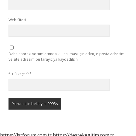
Web Sitesi
Daha sonraki yorumlarımda kullanılması için adım, e-posta adresim
ve site adresim bu tarayıcıya kaydedilsin.
5 + 3 kaçtır?
*
https://istforum.com.tr
https://destekegitim.com.tr