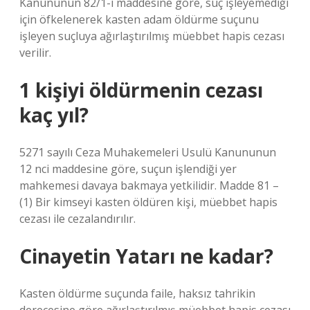
Kanununun 82/1-i maddesine göre, suç işleyemediği
için öfkelenerek kasten adam öldürme suçunu
işleyen suçluya ağırlaştırılmış müebbet hapis cezası
verilir.
1 kişiyi öldürmenin cezası
kaç yıl?
5271 sayılı Ceza Muhakemeleri Usulü Kanununun
12 nci maddesine göre, suçun işlendiği yer
mahkemesi davaya bakmaya yetkilidir. Madde 81 –
(1) Bir kimseyi kasten öldüren kişi, müebbet hapis
cezası ile cezalandırılır.
Cinayetin Yatarı ne kadar?
Kasten öldürme suçunda faile, haksız tahrikin