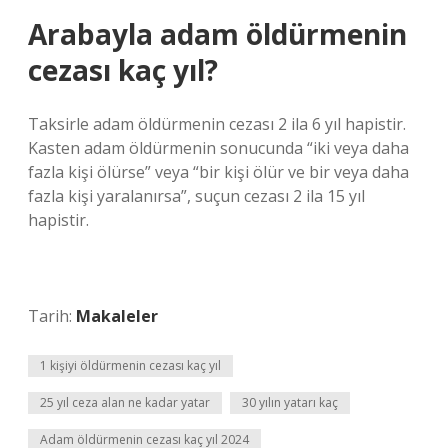
Arabayla adam öldürmenin
cezası kaç yıl?
Taksirle adam öldürmenin cezası 2 ila 6 yıl hapistir.
Kasten adam öldürmenin sonucunda “iki veya daha
fazla kişi ölürse” veya “bir kişi ölür ve bir veya daha
fazla kişi yaralanırsa”, suçun cezası 2 ila 15 yıl
hapistir.
Tarih:
Makaleler
1 kişiyi öldürmenin cezası kaç yıl
25 yıl ceza alan ne kadar yatar
30 yılın yatarı kaç
Adam öldürmenin cezası kaç yıl 2024