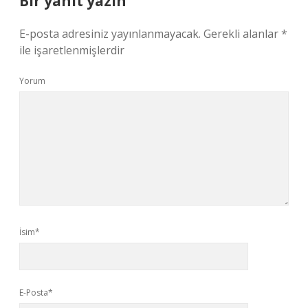
Bir yanıt yazın
E-posta adresiniz yayınlanmayacak.
Gerekli alanlar
*
ile işaretlenmişlerdir
Yorum
İsim*
E-Posta*