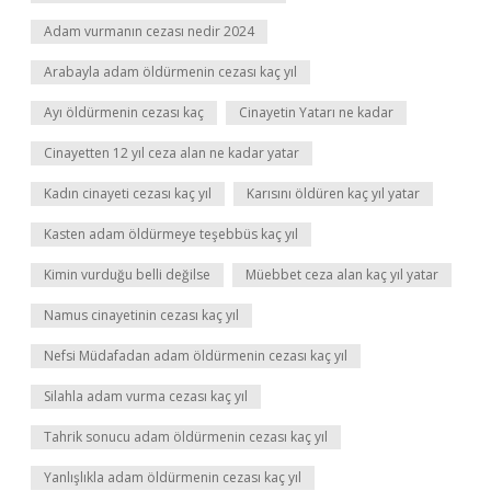
Adam vurmanın cezası nedir 2024
Arabayla adam öldürmenin cezası kaç yıl
Ayı öldürmenin cezası kaç
Cinayetin Yatarı ne kadar
Cinayetten 12 yıl ceza alan ne kadar yatar
Kadın cinayeti cezası kaç yıl
Karısını öldüren kaç yıl yatar
Kasten adam öldürmeye teşebbüs kaç yıl
Kimin vurduğu belli değilse
Müebbet ceza alan kaç yıl yatar
Namus cinayetinin cezası kaç yıl
Nefsi Müdafadan adam öldürmenin cezası kaç yıl
Silahla adam vurma cezası kaç yıl
Tahrik sonucu adam öldürmenin cezası kaç yıl
Yanlışlıkla adam öldürmenin cezası kaç yıl