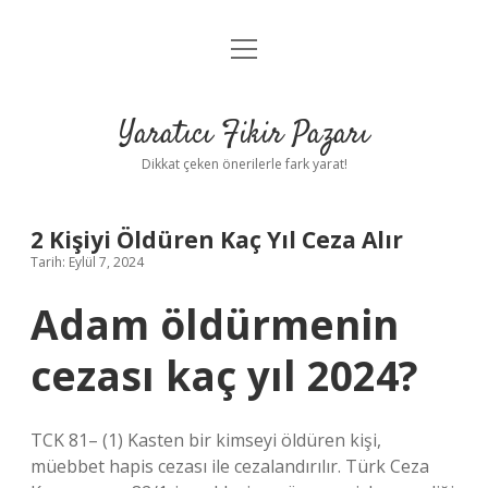
menüyü
Anasayfa
aç
Gizlilik Politikası
Yaratıcı Fikir Pazarı
Yasal Uyarı
Dikkat çeken önerilerle fark yarat!
Hakkımızda
2 Kişiyi Öldüren Kaç Yıl Ceza Alır
Tarih: Eylül 7, 2024
Adam öldürmenin
cezası kaç yıl 2024?
TCK 81– (1) Kasten bir kimseyi öldüren kişi,
müebbet hapis cezası ile cezalandırılır. Türk Ceza