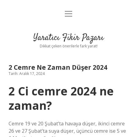
menüyü
Anasayfa
aç
Gizlilik Politikası
Yaratıcı Fikir Pazarı
Yasal Uyarı
Dikkat çeken önerilerle fark yarat!
Hakkımızda
2 Cemre Ne Zaman Düşer 2024
Tarih: Aralık 17, 2024
2 Ci cemre 2024 ne
zaman?
Cemre 19 ve 20 Şubat’ta havaya düşer, ikinci cemre
26 ve 27 Şubat’ta suya düşer, üçüncü cemre ise 5 ve