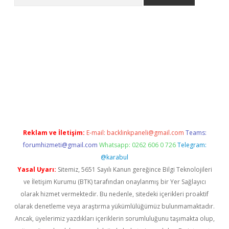
lbet mobil giriş
ilbet
grandoperabet giriş
betexper.xyz
betci gir
Reklam ve İletişim:
E-mail:
backlinkpaneli@gmail.com
Teams:
forumhizmeti@gmail.com
Whatsapp: 0262 606 0 726
Telegram:
@karabul
Yasal Uyarı:
Sitemiz, 5651 Sayılı Kanun gereğince Bilgi Teknolojileri
ve İletişim Kurumu (BTK) tarafından onaylanmış bir Yer Sağlayıcı
olarak hizmet vermektedir. Bu nedenle, sitedeki içerikleri proaktif
olarak denetleme veya araştırma yükümlülüğümüz bulunmamaktadır.
Ancak, üyelerimiz yazdıkları içeriklerin sorumluluğunu taşımakta olup,