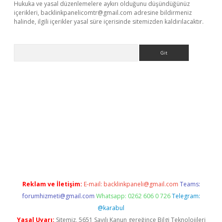
Hukuka ve yasal düzenlemelere aykırı olduğunu düşündüğünüz
içerikleri,
backlinkpanelicomtr@gmail.com
adresine bildirmeniz
halinde, ilgili içerikler yasal süre içerisinde sitemizden kaldırılacaktır.
Arama
 mobil giriş
ilbet
grandoperabet giriş
betexper.xyz
betci giriş
be
Reklam ve İletişim:
E-mail:
backlinkpaneli@gmail.com
Teams:
forumhizmeti@gmail.com
Whatsapp: 0262 606 0 726
Telegram:
@karabul
Yasal Uyarı:
Sitemiz, 5651 Sayılı Kanun gereğince Bilgi Teknolojileri