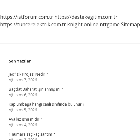
https://istforum.com.tr
https://destekegitim.com.tr
https://tuncerelektrik.com.tr
knight online
nttgame
Sitemap
Sidebar
Son Yazılar
Jeofizik Projesi Nedir ?
Ağustos 7, 2026
Bağdat Baharat ışınlanmış mı ?
Ağustos 6, 2026
Kaplumbağa hangi canlı sınıfında bulunur ?
Ağustos 5, 2026
Ava kız ismi midir ?
Ağustos 4, 2026
1 numara saç kaç santim ?
Ağustos 3, 2026