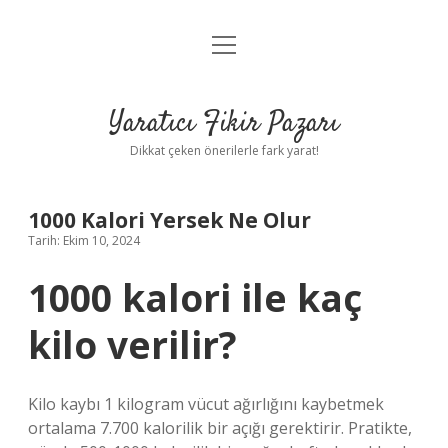
menüyü
Anasayfa
aç
Gizlilik Politikası
Yaratıcı Fikir Pazarı
Yasal Uyarı
Dikkat çeken önerilerle fark yarat!
Hakkımızda
1000 Kalori Yersek Ne Olur
Tarih: Ekim 10, 2024
1000 kalori ile kaç
kilo verilir?
Kilo kaybı 1 kilogram vücut ağırlığını kaybetmek
ortalama 7.700 kalorilik bir açığı gerektirir. Pratikte,