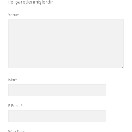
ile işaretlenmişlerdir
Yorum
İsim*
E-Posta*
Web Sitesi