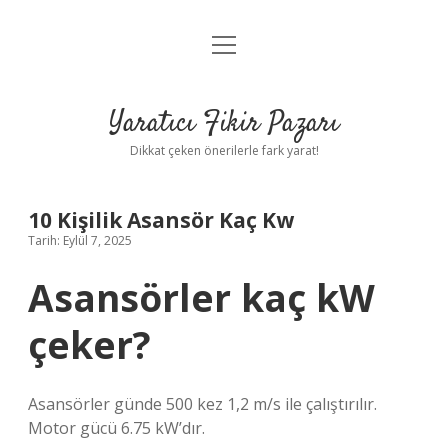
menüyü
Anasayfa
aç
Gizlilik Politikası
Yaratıcı Fikir Pazarı
Yasal Uyarı
Dikkat çeken önerilerle fark yarat!
Hakkımızda
10 Kişilik Asansör Kaç Kw
Tarih: Eylül 7, 2025
Asansörler kaç kW
çeker?
Asansörler günde 500 kez 1,2 m/s ile çalıştırılır.
Motor gücü 6.75 kW’dır.