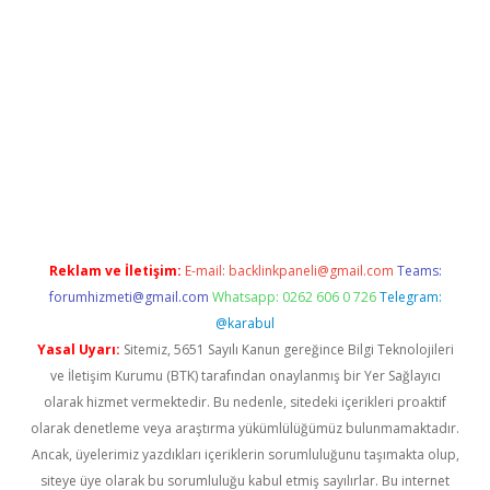
et mobil giriş
ilbet
grandoperabet giriş
betexper.xyz
betci giriş
Reklam ve İletişim:
E-mail:
backlinkpaneli@gmail.com
Teams:
forumhizmeti@gmail.com
Whatsapp: 0262 606 0 726
Telegram:
@karabul
Yasal Uyarı:
Sitemiz, 5651 Sayılı Kanun gereğince Bilgi Teknolojileri
ve İletişim Kurumu (BTK) tarafından onaylanmış bir Yer Sağlayıcı
olarak hizmet vermektedir. Bu nedenle, sitedeki içerikleri proaktif
olarak denetleme veya araştırma yükümlülüğümüz bulunmamaktadır.
Ancak, üyelerimiz yazdıkları içeriklerin sorumluluğunu taşımakta olup,
siteye üye olarak bu sorumluluğu kabul etmiş sayılırlar. Bu internet