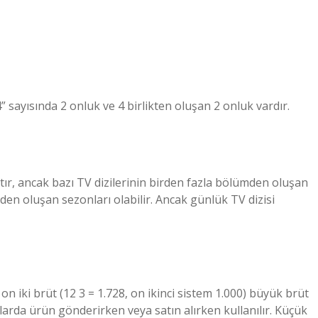
24” sayısında 2 onluk ve 4 birlikten oluşan 2 onluk vardır.
’tır, ancak bazı TV dizilerinin birden fazla bölümden oluşan
mden oluşan sezonları olabilir. Ancak günlük TV dizisi
e on iki brüt (12 3 = 1.728, on ikinci sistem 1.000) büyük brüt
rlarda ürün gönderirken veya satın alırken kullanılır. Küçük