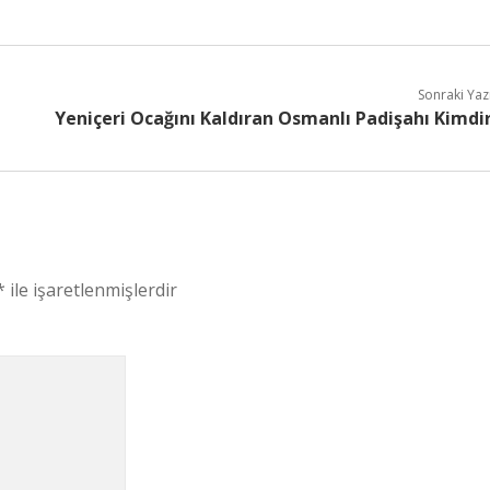
Sonraki Yaz
Yeniçeri Ocağını Kaldıran Osmanlı Padişahı Kimdi
*
ile işaretlenmişlerdir