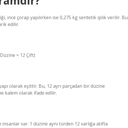
gramdır?
i, ince çorap yapılırken ise 0,275 kg sentetik iplik verilir. Bu
ik edilir.
Düzine = 12 Çift)
apı olarak eşittir. Bu, 12 ayrı parçadan bir düzine
 kalem olarak ifade edilir.
insanlar var. 1 düzine aynı türden 12 varlığa atıfta