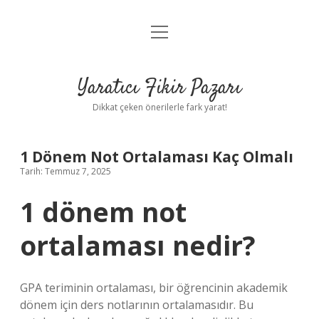
menüyü
Anasayfa
aç
Gizlilik Politikası
Yaratıcı Fikir Pazarı
Yasal Uyarı
Dikkat çeken önerilerle fark yarat!
Hakkımızda
1 Dönem Not Ortalaması Kaç Olmalı
Tarih: Temmuz 7, 2025
1 dönem not
ortalaması nedir?
GPA teriminin ortalaması, bir öğrencinin akademik
dönem için ders notlarının ortalamasıdır. Bu