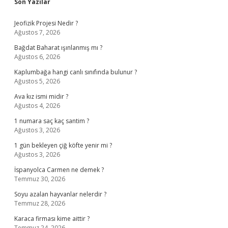
Sidebar
Son Yazılar
Jeofizik Projesi Nedir ?
Ağustos 7, 2026
Bağdat Baharat ışınlanmış mı ?
Ağustos 6, 2026
Kaplumbağa hangi canlı sınıfında bulunur ?
Ağustos 5, 2026
Ava kız ismi midir ?
Ağustos 4, 2026
1 numara saç kaç santim ?
Ağustos 3, 2026
1 gün bekleyen çiğ köfte yenir mi ?
Ağustos 3, 2026
İspanyolca Carmen ne demek ?
Temmuz 30, 2026
Soyu azalan hayvanlar nelerdir ?
Temmuz 28, 2026
Karaca firması kime aittir ?
Temmuz 24, 2026