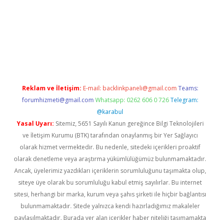
lbet mobil giriş
ilbet
grandoperabet giriş
betexper.xyz
betci gir
Reklam ve İletişim:
E-mail:
backlinkpaneli@gmail.com
Teams:
forumhizmeti@gmail.com
Whatsapp: 0262 606 0 726
Telegram:
@karabul
Yasal Uyarı:
Sitemiz, 5651 Sayılı Kanun gereğince Bilgi Teknolojileri
ve İletişim Kurumu (BTK) tarafından onaylanmış bir Yer Sağlayıcı
olarak hizmet vermektedir. Bu nedenle, sitedeki içerikleri proaktif
olarak denetleme veya araştırma yükümlülüğümüz bulunmamaktadır.
Ancak, üyelerimiz yazdıkları içeriklerin sorumluluğunu taşımakta olup,
siteye üye olarak bu sorumluluğu kabul etmiş sayılırlar. Bu internet
sitesi, herhangi bir marka, kurum veya şahıs şirketi ile hiçbir bağlantısı
bulunmamaktadır. Sitede yalnızca kendi hazırladığımız makaleler
paylaşılmaktadır. Burada yer alan içerikler haber niteliği taşımamakta