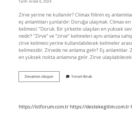
Tarih: Aralık 6, 2024
Zirve yerine ne kullanılır? Climax fiilinin eş anlamlıl
eş anlamlıları şunlardır: Doruğa ulaşmak. Climax en ü
kelimesi: “Doruk. Bir şirkette ulaşılan en yüksek s
nedir? “Zirve” ve “zirve” kelimeleri aynı anlama sahip
zirve kelimesi yerine kullanılabilecek kelimeler aras
kelimesidir. Zirvede ne anlama gelir? Eş anlamlılar. Zi
en yüksek nokta anlamına gelir. Zirve ulaşılabilece
Zirveye
Devamını okuyun
Yorum Bırak
Ne
Denir
https://istforum.com.tr
https://destekegitim.com.tr