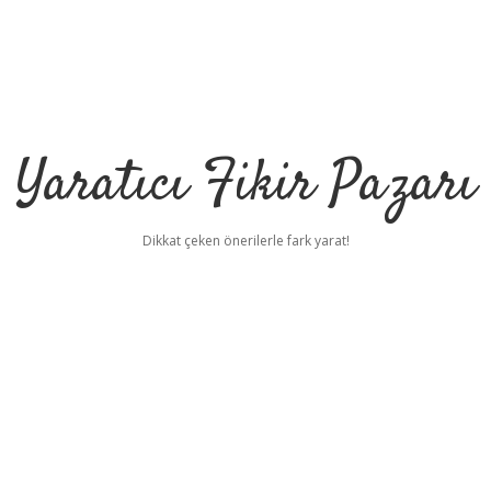
Yaratıcı Fikir Pazarı
Dikkat çeken önerilerle fark yarat!
ilbet mobil giriş
i