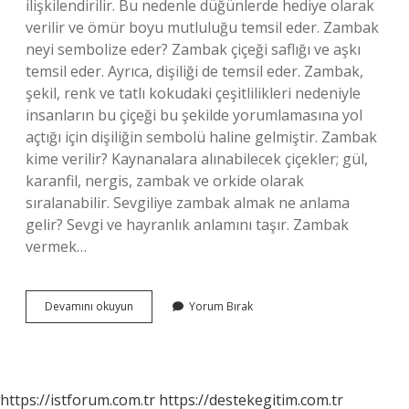
ilişkilendirilir. Bu nedenle düğünlerde hediye olarak
verilir ve ömür boyu mutluluğu temsil eder. Zambak
neyi sembolize eder? Zambak çiçeği saflığı ve aşkı
temsil eder. Ayrıca, dişiliği de temsil eder. Zambak,
şekil, renk ve tatlı kokudaki çeşitlilikleri nedeniyle
insanların bu çiçeği bu şekilde yorumlamasına yol
açtığı için dişiliğin sembolü haline gelmiştir. Zambak
kime verilir? Kaynanalara alınabilecek çiçekler; gül,
karanfil, nergis, zambak ve orkide olarak
sıralanabilir. Sevgiliye zambak almak ne anlama
gelir? Sevgi ve hayranlık anlamını taşır. Zambak
vermek…
Birine
Devamını okuyun
Yorum Bırak
Zambak
Vermek
Ne
Anlama
Gelir
https://istforum.com.tr
https://destekegitim.com.tr