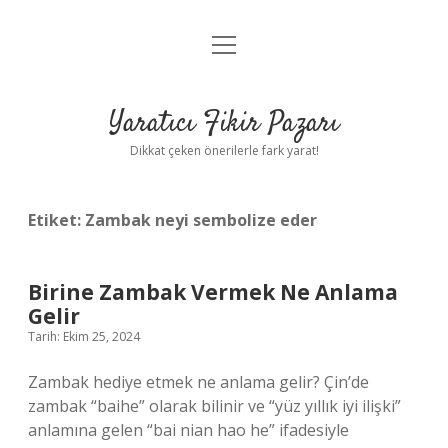
menüyü
Anasayfa
aç
Gizlilik Politikası
Yaratıcı Fikir Pazarı
Yasal Uyarı
Dikkat çeken önerilerle fark yarat!
Hakkımızda
Etiket:
Zambak neyi sembolize eder
Birine Zambak Vermek Ne Anlama
Gelir
Tarih: Ekim 25, 2024
Zambak hediye etmek ne anlama gelir? Çin’de
zambak “baihe” olarak bilinir ve “yüz yıllık iyi ilişki”
anlamına gelen “bai nian hao he” ifadesiyle