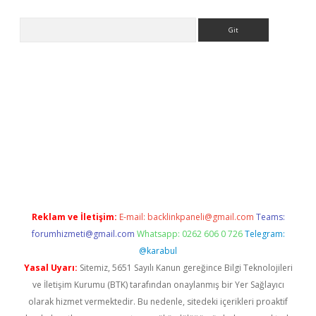
Arama
ülipbet
Reklam ve İletişim:
E-mail:
backlinkpaneli@gmail.com
Teams:
forumhizmeti@gmail.com
Whatsapp: 0262 606 0 726
Telegram:
@karabul
Yasal Uyarı:
Sitemiz, 5651 Sayılı Kanun gereğince Bilgi Teknolojileri
ve İletişim Kurumu (BTK) tarafından onaylanmış bir Yer Sağlayıcı
olarak hizmet vermektedir. Bu nedenle, sitedeki içerikleri proaktif