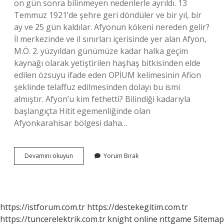
on gün sonra bilinmeyen nedenlerle ayrıldı. 13
Temmuz 1921’de şehre geri döndüler ve bir yıl, bir
ay ve 25 gün kaldılar. Afyonun kökeni nereden gelir?
İl merkezinde ve il sınırları içerisinde yer alan Afyon,
M.Ö. 2. yüzyıldan günümüze kadar halka geçim
kaynağı olarak yetiştirilen haşhaş bitkisinden elde
edilen özsuyu ifade eden OPİUM kelimesinin Afion
şeklinde telaffuz edilmesinden dolayı bu ismi
almıştır. Afyon’u kim fethetti? Bilindiği kadarıyla
başlangıçta Hitit egemenliğinde olan
Afyonkarahisar bölgesi daha…
Afyonu
Devamını okuyun
Yorum Bırak
Hangi
Ülke
Işgal
Etti
https://istforum.com.tr
https://destekegitim.com.tr
https://tuncerelektrik.com.tr
knight online
nttgame
Sitemap