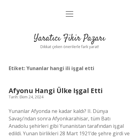
menüyü
Anasayfa
aç
Gizlilik Politikası
Yaratıcı Fikir Pazarı
Yasal Uyarı
Dikkat çeken önerilerle fark yarat!
Hakkımızda
Etiket:
Yunanlar hangi ili işgal etti
Afyonu Hangi Ülke Işgal Etti
Tarih: Ekim 24, 2024
Yunanlar Afyonda ne kadar kaldı? II. Dünya
Savaşı’ndan sonra Afyonkarahisar, tüm Batı
Anadolu şehirleri gibi Yunanistan tarafından işgal
edildi. Yunan birlikleri 28 Mart 1921’de şehre girdi ve