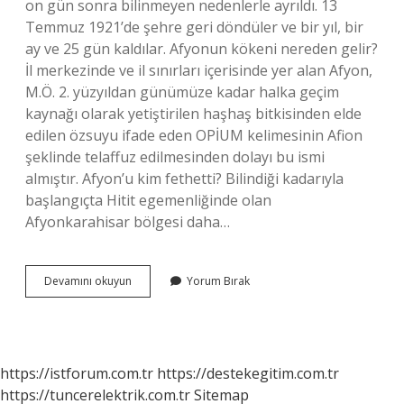
on gün sonra bilinmeyen nedenlerle ayrıldı. 13
Temmuz 1921’de şehre geri döndüler ve bir yıl, bir
ay ve 25 gün kaldılar. Afyonun kökeni nereden gelir?
İl merkezinde ve il sınırları içerisinde yer alan Afyon,
M.Ö. 2. yüzyıldan günümüze kadar halka geçim
kaynağı olarak yetiştirilen haşhaş bitkisinden elde
edilen özsuyu ifade eden OPİUM kelimesinin Afion
şeklinde telaffuz edilmesinden dolayı bu ismi
almıştır. Afyon’u kim fethetti? Bilindiği kadarıyla
başlangıçta Hitit egemenliğinde olan
Afyonkarahisar bölgesi daha…
Afyonu
Devamını okuyun
Yorum Bırak
Hangi
Ülke
Işgal
Etti
https://istforum.com.tr
https://destekegitim.com.tr
https://tuncerelektrik.com.tr
Sitemap