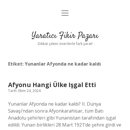
menüyü
Anasayfa
aç
Gizlilik Politikası
Yaratıcı Fikir Pazarı
Yasal Uyarı
Dikkat çeken önerilerle fark yarat!
Hakkımızda
Etiket:
Yunanlar Afyonda ne kadar kaldı
Afyonu Hangi Ülke Işgal Etti
Tarih: Ekim 24, 2024
Yunanlar Afyonda ne kadar kaldı? II. Dünya
Savaşı’ndan sonra Afyonkarahisar, tüm Batı
Anadolu şehirleri gibi Yunanistan tarafından işgal
edildi. Yunan birlikleri 28 Mart 1921’de şehre girdi ve