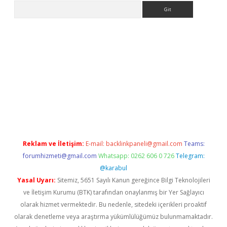
Arama
i
tülipbet
Reklam ve İletişim:
E-mail:
backlinkpaneli@gmail.com
Teams:
forumhizmeti@gmail.com
Whatsapp: 0262 606 0 726
Telegram:
@karabul
Yasal Uyarı:
Sitemiz, 5651 Sayılı Kanun gereğince Bilgi Teknolojileri
ve İletişim Kurumu (BTK) tarafından onaylanmış bir Yer Sağlayıcı
olarak hizmet vermektedir. Bu nedenle, sitedeki içerikleri proaktif
olarak denetleme veya araştırma yükümlülüğümüz bulunmamaktadır.