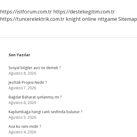
Mı
https://istforum.com.tr
https://destekegitim.com.tr
https://tuncerelektrik.com.tr
knight online
nttgame
Sitemap
Sidebar
Son Yazılar
Sosyal bilgiler avcı ne demek ?
Ağustos 8, 2026
Jeofizik Projesi Nedir ?
Ağustos 7, 2026
Bağdat Baharat ışınlanmış mı ?
Ağustos 6, 2026
Kaplumbağa hangi canlı sınıfında bulunur ?
Ağustos 5, 2026
Ava kız ismi midir ?
Ağustos 4, 2026