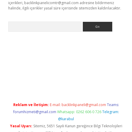
içerikleri,
backlinkpanelicomtr@gmail.com
adresine bildirmeniz
halinde, ilgili içerikler yasal süre içerisinde sitemizden kaldırılacaktır.
Arama
ülipbet
Reklam ve İletişim:
E-mail:
backlinkpaneli@gmail.com
Teams:
forumhizmeti@gmail.com
Whatsapp: 0262 606 0 726
Telegram:
@karabul
Yasal Uyarı:
Sitemiz, 5651 Sayılı Kanun gereğince Bilgi Teknolojileri