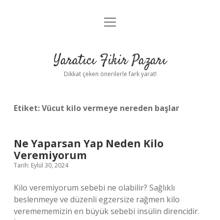
menüyü
Anasayfa
aç
Gizlilik Politikası
Yaratıcı Fikir Pazarı
Yasal Uyarı
Dikkat çeken önerilerle fark yarat!
Hakkımızda
Etiket:
Vücut kilo vermeye nereden başlar
Ne Yaparsan Yap Neden Kilo
Veremiyorum
Tarih: Eylül 30, 2024
Kilo veremiyorum sebebi ne olabilir? Sağlıklı
beslenmeye ve düzenli egzersize rağmen kilo
veremememizin en büyük sebebi insülin direncidir.