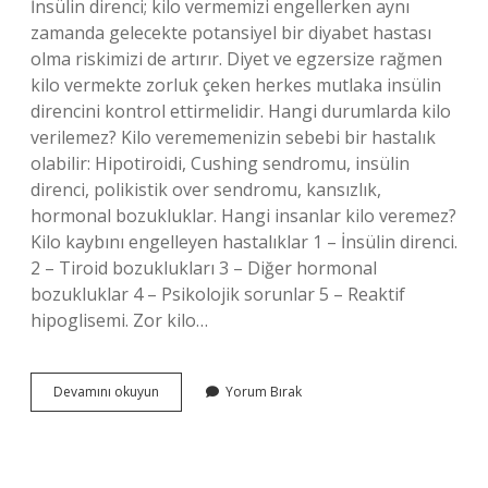
İnsülin direnci; kilo vermemizi engellerken aynı
zamanda gelecekte potansiyel bir diyabet hastası
olma riskimizi de artırır. Diyet ve egzersize rağmen
kilo vermekte zorluk çeken herkes mutlaka insülin
direncini kontrol ettirmelidir. Hangi durumlarda kilo
verilemez? Kilo verememenizin sebebi bir hastalık
olabilir: Hipotiroidi, Cushing sendromu, insülin
direnci, polikistik over sendromu, kansızlık,
hormonal bozukluklar. Hangi insanlar kilo veremez?
Kilo kaybını engelleyen hastalıklar 1 – İnsülin direnci.
2 – Tiroid bozuklukları 3 – Diğer hormonal
bozukluklar 4 – Psikolojik sorunlar 5 – Reaktif
hipoglisemi. Zor kilo…
Ne
Devamını okuyun
Yorum Bırak
Yaparsan
Yap
Neden
Kilo