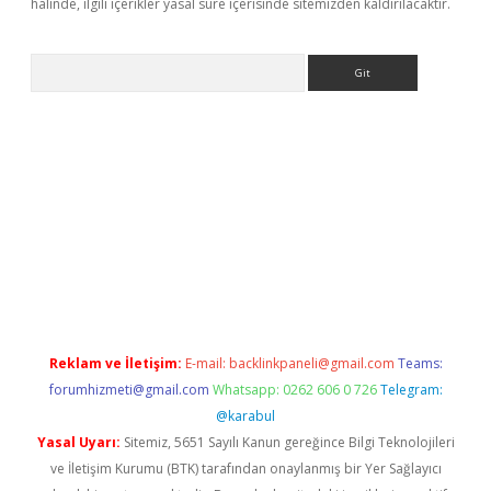
halinde, ilgili içerikler yasal süre içerisinde sitemizden kaldırılacaktır.
Arama
er.xyz
betci giriş
betci
tülipbet
Reklam ve İletişim:
E-mail:
backlinkpaneli@gmail.com
Teams:
forumhizmeti@gmail.com
Whatsapp: 0262 606 0 726
Telegram:
@karabul
Yasal Uyarı:
Sitemiz, 5651 Sayılı Kanun gereğince Bilgi Teknolojileri
ve İletişim Kurumu (BTK) tarafından onaylanmış bir Yer Sağlayıcı