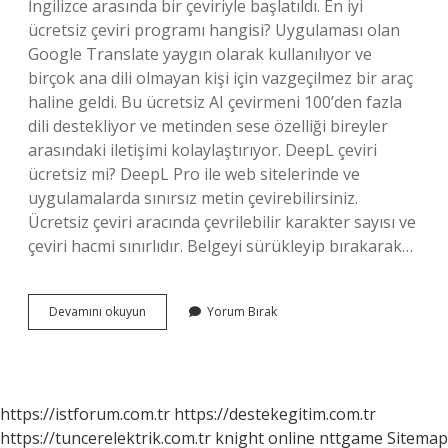
İngilizce arasında bir çeviriyle başlatıldı. En iyi
ücretsiz çeviri programı hangisi? Uygulaması olan
Google Translate yaygın olarak kullanılıyor ve
birçok ana dili olmayan kişi için vazgeçilmez bir araç
haline geldi. Bu ücretsiz AI çevirmeni 100’den fazla
dili destekliyor ve metinden sese özelliği bireyler
arasındaki iletişimi kolaylaştırıyor. DeepL çeviri
ücretsiz mi? DeepL Pro ile web sitelerinde ve
uygulamalarda sınırsız metin çevirebilirsiniz.
Ücretsiz çeviri aracında çevrilebilir karakter sayısı ve
çeviri hacmi sınırlıdır. Belgeyi sürükleyip bırakarak…
Translate
Devamını okuyun
Yorum Bırak
Ücretli
Mi
https://istforum.com.tr
https://destekegitim.com.tr
https://tuncerelektrik.com.tr
knight online
nttgame
Sitemap