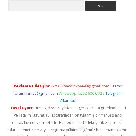
Arama
exper.xyz
betci giriş
betci
tülipbet
Reklam ve İletişim:
E-mail:
backlinkpaneli@gmail.com
Teams:
forumhizmeti@gmail.com
Whatsapp: 0262 606 0 726
Telegram:
@karabul
Yasal Uyarı:
Sitemiz, 5651 Sayılı Kanun gereğince Bilgi Teknolojileri
ve İletişim Kurumu (BTK) tarafından onaylanmış bir Yer Sağlayıcı
olarak hizmet vermektedir. Bu nedenle, sitedeki içerikleri proaktif
olarak denetleme veya araştırma yükümlülüğümüz bulunmamaktadır.