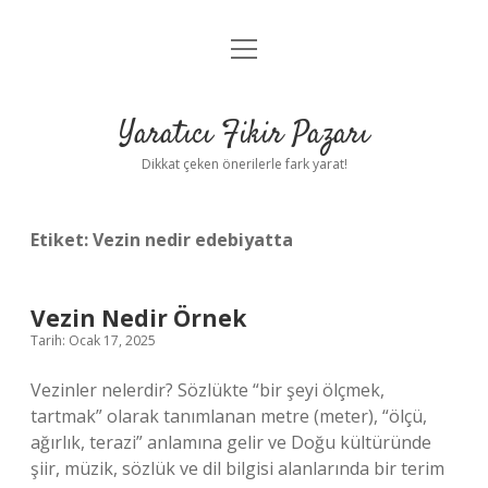
menüyü
Anasayfa
aç
Gizlilik Politikası
Yaratıcı Fikir Pazarı
Yasal Uyarı
Dikkat çeken önerilerle fark yarat!
Hakkımızda
Etiket:
Vezin nedir edebiyatta
Vezin Nedir Örnek
Tarih: Ocak 17, 2025
Vezinler nelerdir? Sözlükte “bir şeyi ölçmek,
tartmak” olarak tanımlanan metre (meter), “ölçü,
ağırlık, terazi” anlamına gelir ve Doğu kültüründe
şiir, müzik, sözlük ve dil bilgisi alanlarında bir terim