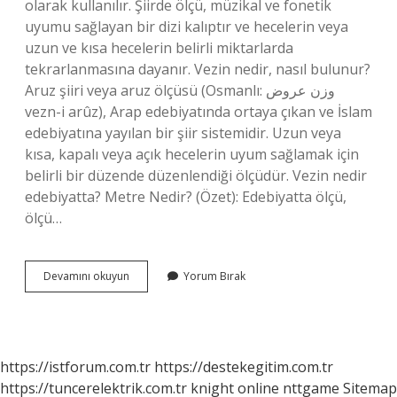
olarak kullanılır. Şiirde ölçü, müzikal ve fonetik
uyumu sağlayan bir dizi kalıptır ve hecelerin veya
uzun ve kısa hecelerin belirli miktarlarda
tekrarlanmasına dayanır. Vezin nedir, nasıl bulunur?
Aruz şiiri veya aruz ölçüsü (Osmanlı: وزن عروض
vezn-i arûz), Arap edebiyatında ortaya çıkan ve İslam
edebiyatına yayılan bir şiir sistemidir. Uzun veya
kısa, kapalı veya açık hecelerin uyum sağlamak için
belirli bir düzende düzenlendiği ölçüdür. Vezin nedir
edebiyatta? Metre Nedir? (Özet): Edebiyatta ölçü,
ölçü…
Vezin
Devamını okuyun
Yorum Bırak
Nedir
Örnek
https://istforum.com.tr
https://destekegitim.com.tr
https://tuncerelektrik.com.tr
knight online
nttgame
Sitemap