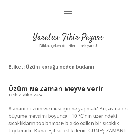
menüyü
Anasayfa
aç
Gizlilik Politikası
Yaratıcı Fikir Pazarı
Yasal Uyarı
Dikkat çeken önerilerle fark yarat!
Hakkımızda
Etiket:
Üzüm koruğu neden budanır
Üzüm Ne Zaman Meyve Verir
Tarih: Aralık 6, 2024
Asmanın üzüm vermesi için ne yapmalı? Bu, asmanın
büyüme mevsimi boyunca +10 °C’nin üzerindeki
sıcaklıkların toplanmasıyla elde edilen bir sıcaklık
toplamıdır. Buna eşit sıcaklık denir. GÜNEŞ ZAMANI: