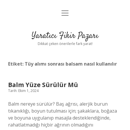
menüyü
Anasayfa
aç
Gizlilik Politikası
Yaratıcı Fikir Pazarı
Yasal Uyarı
Dikkat çeken önerilerle fark yarat!
Hakkımızda
Etiket:
Tüy alımı sonrası balsam nasıl kullanılır
Balm Yüze Sürülür Mü
Tarih: Ekim 1, 2024
Balm nereye sürülür? Baş ağrısı, alerjik burun
tıkanıklığı, boyun tutulması için; şakaklara, boğaza
ve boyuna uygulanıp masajla desteklendiğinde,
rahatlatmadığı hiçbir ağrının olmadığını