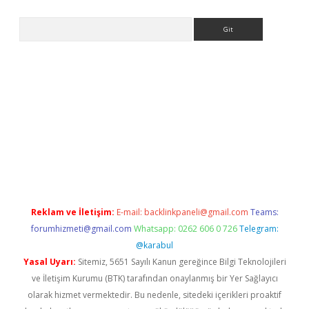
Arama
tülipbet
Reklam ve İletişim:
E-mail:
backlinkpaneli@gmail.com
Teams:
forumhizmeti@gmail.com
Whatsapp: 0262 606 0 726
Telegram:
@karabul
Yasal Uyarı:
Sitemiz, 5651 Sayılı Kanun gereğince Bilgi Teknolojileri
ve İletişim Kurumu (BTK) tarafından onaylanmış bir Yer Sağlayıcı
olarak hizmet vermektedir. Bu nedenle, sitedeki içerikleri proaktif