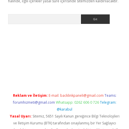
halinde, ilgili içerikler yasal süre içerisinde sitemizden kaldırılacaktır.
Arama
ülipbet
Reklam ve İletişim:
E-mail:
backlinkpaneli@gmail.com
Teams:
forumhizmeti@gmail.com
Whatsapp: 0262 606 0 726
Telegram:
@karabul
Yasal Uyarı:
Sitemiz, 5651 Sayılı Kanun gereğince Bilgi Teknolojileri
ve İletişim Kurumu (BTK) tarafından onaylanmış bir Yer Sağlayıcı