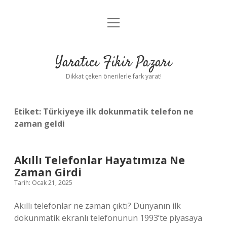
menüyü
Anasayfa
aç
Gizlilik Politikası
Yaratıcı Fikir Pazarı
Yasal Uyarı
Dikkat çeken önerilerle fark yarat!
Hakkımızda
Etiket:
Türkiyeye ilk dokunmatik telefon ne
zaman geldi
Akıllı Telefonlar Hayatımıza Ne
Zaman Girdi
Tarih: Ocak 21, 2025
Akıllı telefonlar ne zaman çıktı? Dünyanın ilk
dokunmatik ekranlı telefonunun 1993’te piyasaya