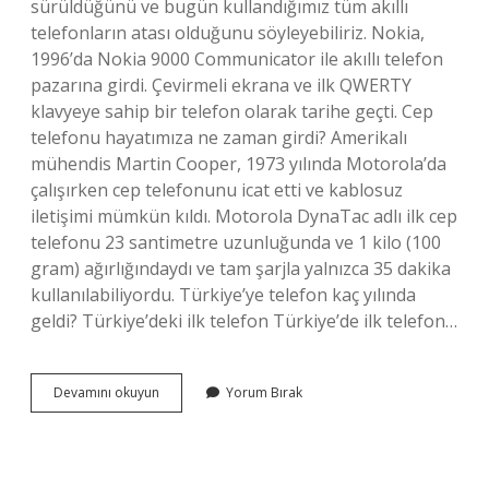
sürüldüğünü ve bugün kullandığımız tüm akıllı
telefonların atası olduğunu söyleyebiliriz. Nokia,
1996’da Nokia 9000 Communicator ile akıllı telefon
pazarına girdi. Çevirmeli ekrana ve ilk QWERTY
klavyeye sahip bir telefon olarak tarihe geçti. Cep
telefonu hayatımıza ne zaman girdi? Amerikalı
mühendis Martin Cooper, 1973 yılında Motorola’da
çalışırken cep telefonunu icat etti ve kablosuz
iletişimi mümkün kıldı. Motorola DynaTac adlı ilk cep
telefonu 23 santimetre uzunluğunda ve 1 kilo (100
gram) ağırlığındaydı ve tam şarjla yalnızca 35 dakika
kullanılabiliyordu. Türkiye’ye telefon kaç yılında
geldi? Türkiye’deki ilk telefon Türkiye’de ilk telefon…
Akıllı
Devamını okuyun
Yorum Bırak
Telefonlar
Hayatımıza
Ne
Zaman