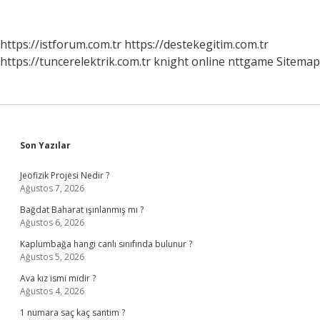
Kayıtlı
Olduğu
Nasıl
https://istforum.com.tr
https://destekegitim.com.tr
Anlaşılır
https://tuncerelektrik.com.tr
knight online
nttgame
Sitemap
Sidebar
Son Yazılar
Jeofizik Projesi Nedir ?
Ağustos 7, 2026
Bağdat Baharat ışınlanmış mı ?
Ağustos 6, 2026
Kaplumbağa hangi canlı sınıfında bulunur ?
Ağustos 5, 2026
Ava kız ismi midir ?
Ağustos 4, 2026
1 numara saç kaç santim ?