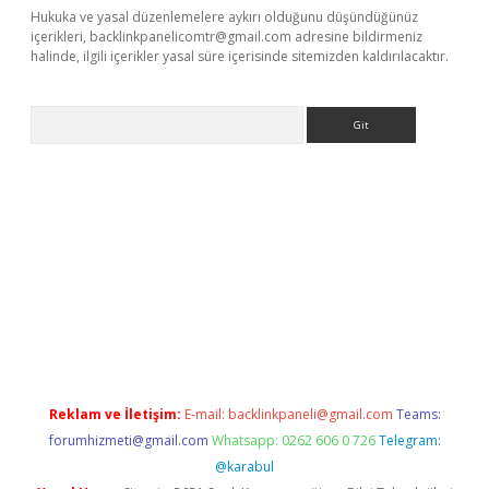
Hukuka ve yasal düzenlemelere aykırı olduğunu düşündüğünüz
içerikleri,
backlinkpanelicomtr@gmail.com
adresine bildirmeniz
halinde, ilgili içerikler yasal süre içerisinde sitemizden kaldırılacaktır.
Arama
tülipbet
Reklam ve İletişim:
E-mail:
backlinkpaneli@gmail.com
Teams:
forumhizmeti@gmail.com
Whatsapp: 0262 606 0 726
Telegram:
@karabul