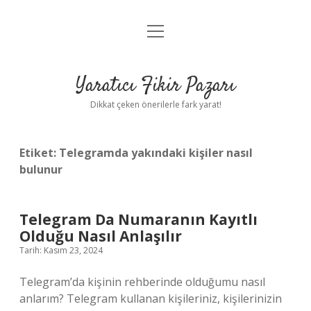
menüyü
Anasayfa
aç
Gizlilik Politikası
Yaratıcı Fikir Pazarı
Yasal Uyarı
Dikkat çeken önerilerle fark yarat!
Hakkımızda
Etiket:
Telegramda yakındaki kişiler nasıl
bulunur
Telegram Da Numaranın Kayıtlı
Olduğu Nasıl Anlaşılır
Tarih: Kasım 23, 2024
Telegram’da kişinin rehberinde olduğumu nasıl
anlarım? Telegram kullanan kişileriniz, kişilerinizin