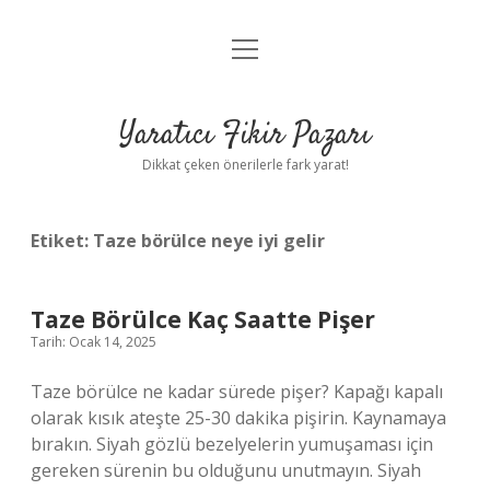
menüyü
Anasayfa
aç
Gizlilik Politikası
Yaratıcı Fikir Pazarı
Yasal Uyarı
Dikkat çeken önerilerle fark yarat!
Hakkımızda
Etiket:
Taze börülce neye iyi gelir
Taze Börülce Kaç Saatte Pişer
Tarih: Ocak 14, 2025
Taze börülce ne kadar sürede pişer? Kapağı kapalı
olarak kısık ateşte 25-30 dakika pişirin. Kaynamaya
bırakın. Siyah gözlü bezelyelerin yumuşaması için
gereken sürenin bu olduğunu unutmayın. Siyah