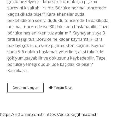
gözlü bezelyeleri daha sert tutmak için pişirme
süresini kısaltabilirsiniz. Börülce normal tencerede
kaç dakikada pişer? Karalahanalar suda
bekletildikten sonra düdüklü tencerede 15 dakikada,
normal tencerede ise 30 dakikada haşlanabilir. Taze
börülce haşlanırken tuz atılır mı? Kaynayan suya 3
tatlı kaşığı tuz. Börülce ne kadar kaynamalı? Kara
baklayı çok uzun süre pişirmekten kaçının. Kaynar
suda 5-6 dakika haşlamak yeterlidir; aksi takdirde
çok yumuşayabilir ve dokusunu kaybedebilir. Taze
börülce yemeği duduklude kaç dakika pişer?
Karnıkara…
Taze
Devamını okuyun
Yorum Bırak
Börülce
Kaç
Saatte
Pişer
https://istforum.com.tr
https://destekegitim.com.tr