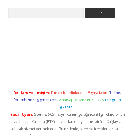
Arama
ülipbet
Reklam ve İletişim:
E-mail:
backlinkpaneli@gmail.com
Teams:
forumhizmeti@gmail.com
Whatsapp: 0262 606 0 726
Telegram:
@karabul
Yasal Uyarı:
Sitemiz, 5651 Sayılı Kanun gereğince Bilgi Teknolojileri
ve İletişim Kurumu (BTK) tarafından onaylanmış bir Yer Sağlayıcı
olarak hizmet vermektedir. Bu nedenle, sitedeki içerikleri proaktif