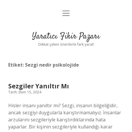
menüyü
Anasayfa
aç
Gizlilik Politikası
Yaratıcı Fikir Pazarı
Yasal Uyarı
Dikkat çeken önerilerle fark yarat!
Hakkımızda
Etiket:
Sezgi nedir psikolojide
Sezgiler Yanıltır Mı
Tarih: Ekim 15, 2024
Hisler insanı yanıltır mı? Sezgi, insanın bilgeliğidir,
ancak sezgiyi duygularla karıştırmamalıyız. İnsanlar
arzularını sezgileriyle karıştırdıklarında hata
yaparlar. Bir kişinin sezgileriyle kullandığı karar