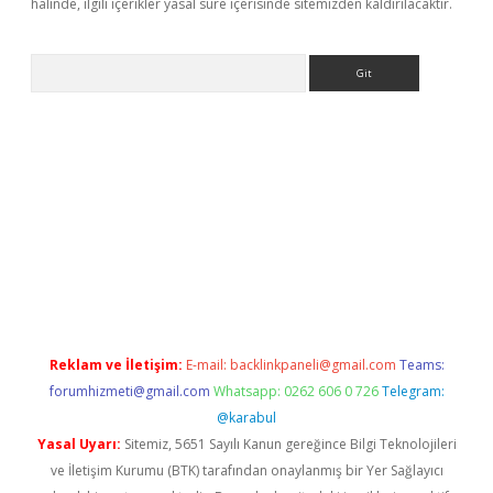
halinde, ilgili içerikler yasal süre içerisinde sitemizden kaldırılacaktır.
Arama
tülipbet
Reklam ve İletişim:
E-mail:
backlinkpaneli@gmail.com
Teams:
forumhizmeti@gmail.com
Whatsapp: 0262 606 0 726
Telegram:
@karabul
Yasal Uyarı:
Sitemiz, 5651 Sayılı Kanun gereğince Bilgi Teknolojileri
ve İletişim Kurumu (BTK) tarafından onaylanmış bir Yer Sağlayıcı