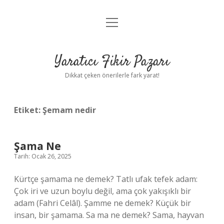
menüyü
Anasayfa
aç
Gizlilik Politikası
Yaratıcı Fikir Pazarı
Yasal Uyarı
Dikkat çeken önerilerle fark yarat!
Hakkımızda
Etiket:
Şemam nedir
Şama Ne
Tarih: Ocak 26, 2025
Kürtçe şamama ne demek? Tatlı ufak tefek adam:
Çok iri ve uzun boylu değil, ama çok yakışıklı bir
adam (Fahri Celâl). Şamme ne demek? Küçük bir
insan, bir şamama. Sa ma ne demek? Sama, hayvan