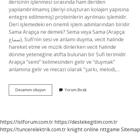
derisinin işlenmesi sırasında ham deriden
yapılandırılmamış (deriyi oluşturan kolajen yapısına
entegre edilmemiş) proteinlerin ayrılması işlemidir.
Deri işlemedeki en önemli işlem adımlarından biridir.
Sama Arapça ne demek? Sema veya Sama (Arapça:
سماع), Sufi’nin sesi ve anlamı duyma, vecit halinde
hareket etme ve müzik dinlerken vecit halinde
dönme yeteneğine atıfta bulunan bir Sufi terimidir.
Arapça “semi” kelimesinden gelir ve “duymak”
anlamına gelir ve mecazi olarak “şarkı, melodi,…
Şama
Devamını okuyun
Yorum Bırak
Ne
https://istforum.com.tr
https://destekegitim.com.tr
https://tuncerelektrik.com.tr
knight online
nttgame
Sitemap