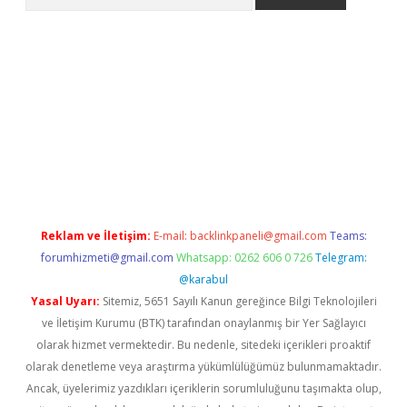
ülipbet
Reklam ve İletişim:
E-mail:
backlinkpaneli@gmail.com
Teams:
forumhizmeti@gmail.com
Whatsapp: 0262 606 0 726
Telegram:
@karabul
Yasal Uyarı:
Sitemiz, 5651 Sayılı Kanun gereğince Bilgi Teknolojileri
ve İletişim Kurumu (BTK) tarafından onaylanmış bir Yer Sağlayıcı
olarak hizmet vermektedir. Bu nedenle, sitedeki içerikleri proaktif
olarak denetleme veya araştırma yükümlülüğümüz bulunmamaktadır.
Ancak, üyelerimiz yazdıkları içeriklerin sorumluluğunu taşımakta olup,