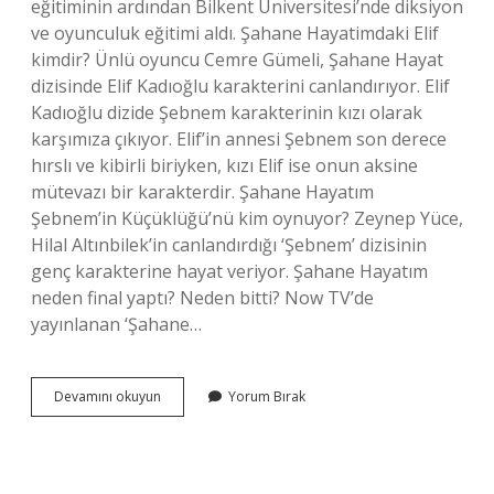
eğitiminin ardından Bilkent Üniversitesi’nde diksiyon
ve oyunculuk eğitimi aldı. Şahane Hayatimdaki Elif
kimdir? Ünlü oyuncu Cemre Gümeli, Şahane Hayat
dizisinde Elif Kadıoğlu karakterini canlandırıyor. Elif
Kadıoğlu dizide Şebnem karakterinin kızı olarak
karşımıza çıkıyor. Elif’in annesi Şebnem son derece
hırslı ve kibirli biriyken, kızı Elif ise onun aksine
mütevazı bir karakterdir. Şahane Hayatım
Şebnem’in Küçüklüğü’nü kim oynuyor? Zeynep Yüce,
Hilal Altınbilek’in canlandırdığı ‘Şebnem’ dizisinin
genç karakterine hayat veriyor. Şahane Hayatım
neden final yaptı? Neden bitti? Now TV’de
yayınlanan ‘Şahane…
Şahane
Devamını okuyun
Yorum Bırak
Hayatım
Arzu
Kadıoğlu
Kimdir