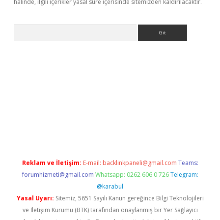
halinde, ilgili içerikler yasal süre içerisinde sitemizden kaldırılacaktır.
Arama
ülipbet
Reklam ve İletişim:
E-mail:
backlinkpaneli@gmail.com
Teams:
forumhizmeti@gmail.com
Whatsapp: 0262 606 0 726
Telegram:
@karabul
Yasal Uyarı:
Sitemiz, 5651 Sayılı Kanun gereğince Bilgi Teknolojileri
ve İletişim Kurumu (BTK) tarafından onaylanmış bir Yer Sağlayıcı