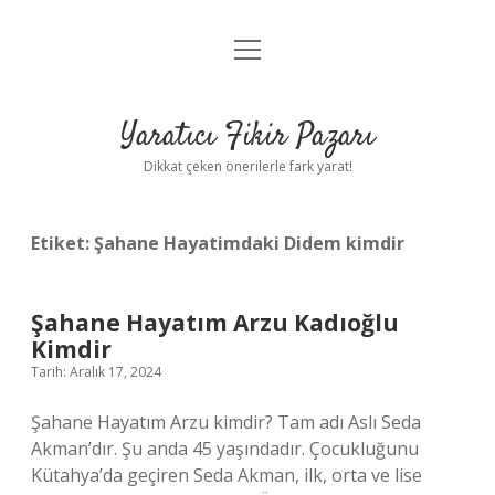
menüyü
Anasayfa
aç
Gizlilik Politikası
Yaratıcı Fikir Pazarı
Yasal Uyarı
Dikkat çeken önerilerle fark yarat!
Hakkımızda
Etiket:
Şahane Hayatimdaki Didem kimdir
Şahane Hayatım Arzu Kadıoğlu
Kimdir
Tarih: Aralık 17, 2024
Şahane Hayatım Arzu kimdir? Tam adı Aslı Seda
Akman’dır. Şu anda 45 yaşındadır. Çocukluğunu
Kütahya’da geçiren Seda Akman, ilk, orta ve lise