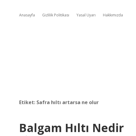
Anasayfa
Gizlilik Politikası
Yasal Uyarı
Hakkımızda
Etiket:
Safra hıltı artarsa ne olur
Balgam Hıltı Nedir