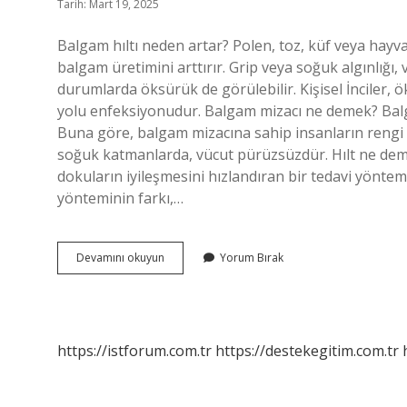
Tarih: Mart 19, 2025
Balgam hıltı neden artar? Polen, toz, küf veya hayva
balgam üretimini arttırır. Grip veya soğuk algınlığı
durumlarda öksürük de görülebilir. Kişisel İnciler, 
yolu enfeksiyonudur. Balgam mizacı ne demek? Balgam 
Buna göre, balgam mizacına sahip insanların rengi
soğuk katmanlarda, vücut pürüzsüzdür. Hılt ne deme
dokuların iyileşmesini hızlandıran bir tedavi yöntem
yönteminin farkı,…
Balgam
Devamını okuyun
Yorum Bırak
Hıltı
Nedir
https://istforum.com.tr
https://destekegitim.com.tr