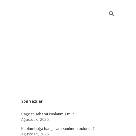
Sidebar
Son Yazılar
bet
grandoperabet giriş
betexper.xyz
betci giriş
betci
tülipbet
Bağdat Baharat ışınlanmış mı ?
Ağustos 6, 2026
Kaplumbağa hangi canlı sınıfında bulunur ?
Ağustos 5, 2026