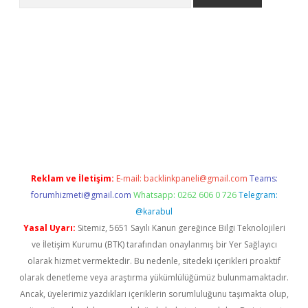
ülipbet
Reklam ve İletişim:
E-mail:
backlinkpaneli@gmail.com
Teams:
forumhizmeti@gmail.com
Whatsapp: 0262 606 0 726
Telegram:
@karabul
Yasal Uyarı:
Sitemiz, 5651 Sayılı Kanun gereğince Bilgi Teknolojileri
ve İletişim Kurumu (BTK) tarafından onaylanmış bir Yer Sağlayıcı
olarak hizmet vermektedir. Bu nedenle, sitedeki içerikleri proaktif
olarak denetleme veya araştırma yükümlülüğümüz bulunmamaktadır.
Ancak, üyelerimiz yazdıkları içeriklerin sorumluluğunu taşımakta olup,