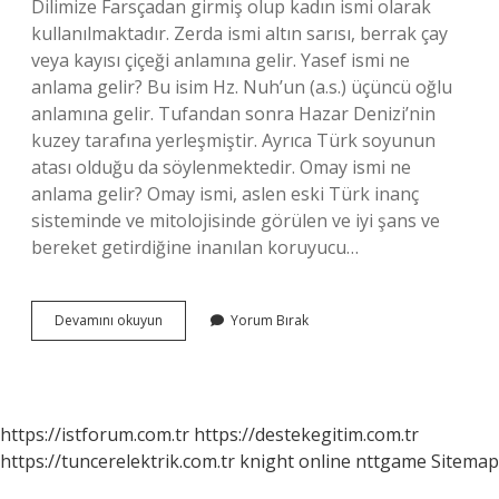
Dilimize Farsçadan girmiş olup kadın ismi olarak
kullanılmaktadır. Zerda ismi altın sarısı, berrak çay
veya kayısı çiçeği anlamına gelir. Yasef ismi ne
anlama gelir? Bu isim Hz. Nuh’un (a.s.) üçüncü oğlu
anlamına gelir. Tufandan sonra Hazar Denizi’nin
kuzey tarafına yerleşmiştir. Ayrıca Türk soyunun
atası olduğu da söylenmektedir. Omay ismi ne
anlama gelir? Omay ismi, aslen eski Türk inanç
sisteminde ve mitolojisinde görülen ve iyi şans ve
bereket getirdiğine inanılan koruyucu…
Yare
Devamını okuyun
Yorum Bırak
Ismi
Ne
Anlama
Gelir
https://istforum.com.tr
https://destekegitim.com.tr
https://tuncerelektrik.com.tr
knight online
nttgame
Sitemap