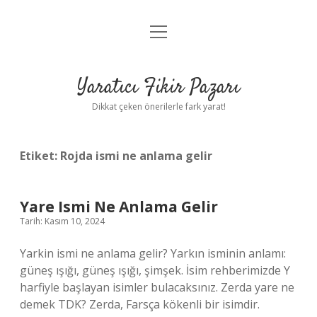
menüyü
Anasayfa
aç
Gizlilik Politikası
Yaratıcı Fikir Pazarı
Yasal Uyarı
Dikkat çeken önerilerle fark yarat!
Hakkımızda
Etiket:
Rojda ismi ne anlama gelir
Yare Ismi Ne Anlama Gelir
Tarih: Kasım 10, 2024
Yarkin ismi ne anlama gelir? Yarkın isminin anlamı:
güneş ışığı, güneş ışığı, şimşek. İsim rehberimizde Y
harfiyle başlayan isimler bulacaksınız. Zerda yare ne
demek TDK? Zerda, Farsça kökenli bir isimdir.