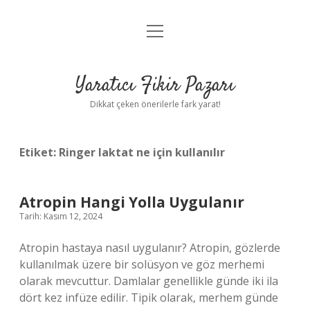
menüyü
Anasayfa
aç
Gizlilik Politikası
Yaratıcı Fikir Pazarı
Yasal Uyarı
Dikkat çeken önerilerle fark yarat!
Hakkımızda
Etiket:
Ringer laktat ne için kullanılır
Atropin Hangi Yolla Uygulanır
Tarih: Kasım 12, 2024
Atropin hastaya nasıl uygulanır? Atropin, gözlerde
kullanılmak üzere bir solüsyon ve göz merhemi
olarak mevcuttur. Damlalar genellikle günde iki ila
dört kez infüze edilir. Tipik olarak, merhem günde