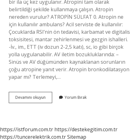
bir ila üç kez uygulanır. Atropini tam olarak
belirtildiği şekilde kullanmaya çalışın. Atropin
nereden vurulur? ATROPİN SÜLFAT 0. Atropin ne
için kullanılır ambulans? Acil serviste de kullanılır:
Çocuklarda RSI’nin ön tedavisi, karbamat ve digitalis
toksisitesi, mantar zehirlenmesi ve gezgin ishalleri.
-İv., im., ETT (iv dozun 2-2,5 katı), sc, io gibi birçok
yolla uygulanabilir. AV iletim bozukluklarında: –
Sinüs ve AV düğümünden kaynaklanan sorunların
çoğu atropine yanıt verir. Atropin bronkodilatasyon
yapar mı? Terlemeyi,…
Atropin
Devamını okuyun
Yorum Bırak
Hangi
Yolla
Uygulanır
https://istforum.com.tr
https://destekegitim.com.tr
https://tuncerelektrik.com.tr
Sitemap