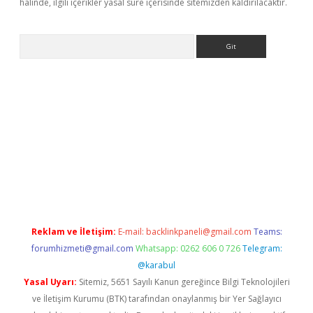
halinde, ilgili içerikler yasal süre içerisinde sitemizden kaldırılacaktır.
Arama
ülipbet
Reklam ve İletişim:
E-mail:
backlinkpaneli@gmail.com
Teams:
forumhizmeti@gmail.com
Whatsapp: 0262 606 0 726
Telegram:
@karabul
Yasal Uyarı:
Sitemiz, 5651 Sayılı Kanun gereğince Bilgi Teknolojileri
ve İletişim Kurumu (BTK) tarafından onaylanmış bir Yer Sağlayıcı