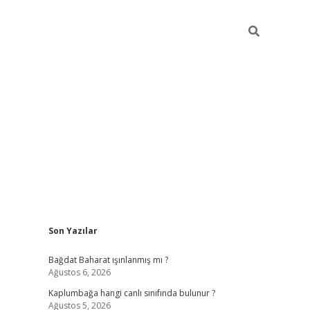
Sidebar
Son Yazılar
bet
grandoperabet giriş
betexper.xyz
betci giriş
betci
tülipbet
Bağdat Baharat ışınlanmış mı ?
Ağustos 6, 2026
Kaplumbağa hangi canlı sınıfında bulunur ?
Ağustos 5, 2026