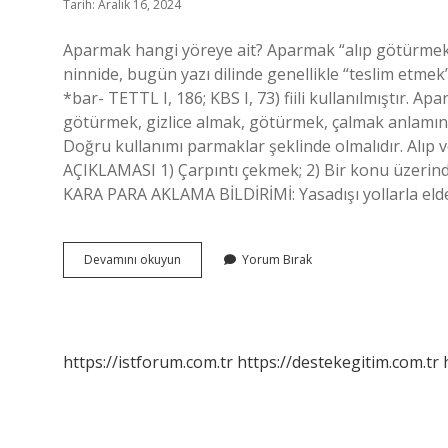
Tarih: Aralık 16, 2024
Aparmak hangi yöreye ait? Aparmak “alıp götürmek”
ninnide, bugün yazı dilinde genellikle “teslim etmek”
*bar- TETTL I, 186; KBS I, 73) fiili kullanılmışt
götürmek, gizlice almak, götürmek, çalmak anlamına g
Doğru kullanımı parmaklar şeklinde olmalıdır. A
AÇIKLAMASI 1) Çarpıntı çekmek; 2) Bir konu üzeri
KARA PARA AKLAMA BİLDİRİMİ: Yasadışı yollarla eld
Alıp
Devamını okuyun
Yorum Bırak
Aparmak
Ne
Demek
https://istforum.com.tr
https://destekegitim.com.tr