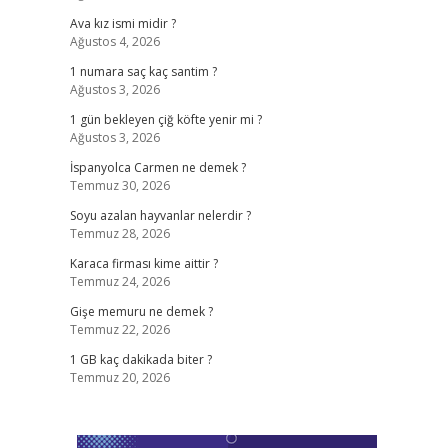
Ava kız ismi midir ?
Ağustos 4, 2026
1 numara saç kaç santim ?
Ağustos 3, 2026
1 gün bekleyen çiğ köfte yenir mi ?
Ağustos 3, 2026
İspanyolca Carmen ne demek ?
Temmuz 30, 2026
Soyu azalan hayvanlar nelerdir ?
Temmuz 28, 2026
Karaca firması kime aittir ?
Temmuz 24, 2026
Gişe memuru ne demek ?
Temmuz 22, 2026
1 GB kaç dakikada biter ?
Temmuz 20, 2026