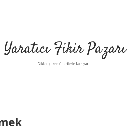
Yaratıcı Fikir Pazarı
Dikkat çeken önerilerle fark yarat!
ilbet mobil giriş
il
emek