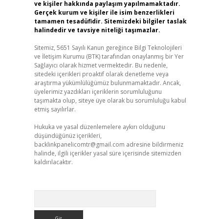
ve kişiler hakkında paylaşım yapılmamaktadır.
Gerçek kurum ve kişiler ile isim benzerlikleri
tamamen tesadüfidir. Sitemizdeki bilgiler taslak
halindedir ve tavsiye niteliği taşımazlar.
Sitemiz, 5651 Sayılı Kanun gereğince Bilgi Teknolojileri
ve İletişim Kurumu (BTK) tarafından onaylanmış bir Yer
Sağlayıcı olarak hizmet vermektedir. Bu nedenle,
sitedeki içerikleri proaktif olarak denetleme veya
araştırma yükümlülüğümüz bulunmamaktadır. Ancak,
üyelerimiz yazdıkları içeriklerin sorumluluğunu
taşımakta olup, siteye üye olarak bu sorumluluğu kabul
etmiş sayılırlar.
Hukuka ve yasal düzenlemelere aykırı olduğunu
düşündüğünüz içerikleri,
backlinkpanelicomtr@gmail.com
adresine bildirmeniz
halinde, ilgili içerikler yasal süre içerisinde sitemizden
kaldırılacaktır.
Arama