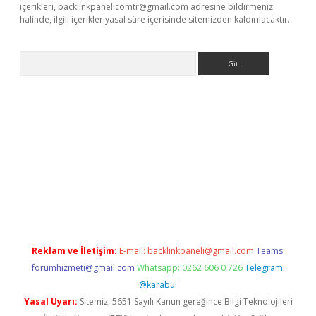
içerikleri,
backlinkpanelicomtr@gmail.com
adresine bildirmeniz
halinde, ilgili içerikler yasal süre içerisinde sitemizden kaldırılacaktır.
Arama
tülipbet
Reklam ve İletişim:
E-mail:
backlinkpaneli@gmail.com
Teams:
forumhizmeti@gmail.com
Whatsapp: 0262 606 0 726
Telegram:
@karabul
Yasal Uyarı:
Sitemiz, 5651 Sayılı Kanun gereğince Bilgi Teknolojileri