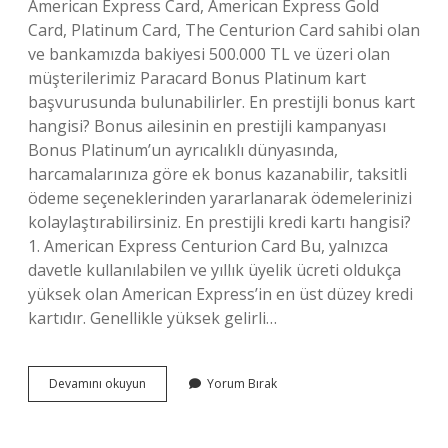
American Express Card, American Express Gold
Card, Platinum Card, The Centurion Card sahibi olan
ve bankamızda bakiyesi 500.000 TL ve üzeri olan
müşterilerimiz Paracard Bonus Platinum kart
başvurusunda bulunabilirler. En prestijli bonus kart
hangisi? Bonus ailesinin en prestijli kampanyası
Bonus Platinum’un ayrıcalıklı dünyasında,
harcamalarınıza göre ek bonus kazanabilir, taksitli
ödeme seçeneklerinden yararlanarak ödemelerinizi
kolaylaştırabilirsiniz. En prestijli kredi kartı hangisi?
1. American Express Centurion Card Bu, yalnızca
davetle kullanılabilen ve yıllık üyelik ücreti oldukça
yüksek olan American Express’in en üst düzey kredi
kartıdır. Genellikle yüksek gelirli…
Garanti
Devamını okuyun
Yorum Bırak
Bankasının
En
Prestijli