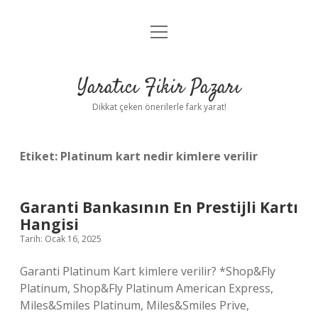
menüyü
Anasayfa
aç
Gizlilik Politikası
Yaratıcı Fikir Pazarı
Yasal Uyarı
Dikkat çeken önerilerle fark yarat!
Hakkımızda
Etiket:
Platinum kart nedir kimlere verilir
Garanti Bankasının En Prestijli Kartı
Hangisi
Tarih: Ocak 16, 2025
Garanti Platinum Kart kimlere verilir? *Shop&Fly
Platinum, Shop&Fly Platinum American Express,
Miles&Smiles Platinum, Miles&Smiles Prive,