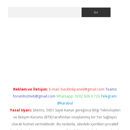
Arama
ülipbet
Reklam ve İletişim:
E-mail:
backlinkpaneli@gmail.com
Teams:
forumhizmeti@gmail.com
Whatsapp: 0262 606 0 726
Telegram:
@karabul
Yasal Uyarı:
Sitemiz, 5651 Sayılı Kanun gereğince Bilgi Teknolojileri
ve İletişim Kurumu (BTK) tarafından onaylanmış bir Yer Sağlayıcı
olarak hizmet vermektedir. Bu nedenle, sitedeki içerikleri proaktif