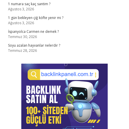
1 numara saç kaç santim ?
Ağustos 3, 2026
1 gün bekleyen çiğ köfte yenir mi ?
Ağustos 3, 2026
İspanyolca Carmen ne demek ?
Temmuz 30, 2026
Soyu azalan hayvanlar nelerdir ?
Temmuz 28, 2026